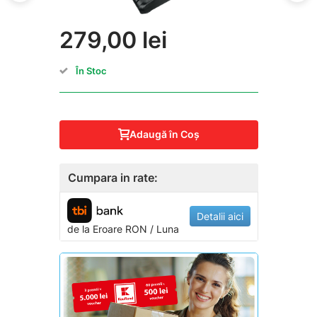
279,00 lei
În Stoc
Adaugă în Coş
Cumpara in rate:
Detalii aici
de la
Eroare
RON / Luna