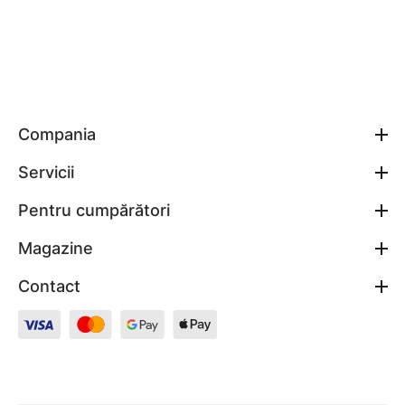
Cum alegi hota complet integrabilă
Lățimea & corpul de mobilă
Alege 52/60/80/90 cm și verifică adâncimea
corpului, înălțimea plintei și balamalele ușii
Compania
frontale.
Servicii
Evacuare vs. recirculare
Pentru cumpărători
Evacuarea scoate aerul afară; recircularea
folosește filtre cu cărbune. Alege după
Magazine
traseu disponibil și preferințe.
Contact
Debit & zgomot
Potrivește m³/h la suprafața bucătăriei;
urmărește dB pe trepte și modul Boost
pentru gătit intens.