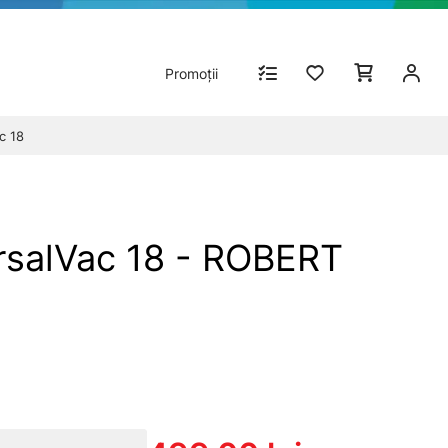
Promoții
c 18
rsalVac 18 - ROBERT