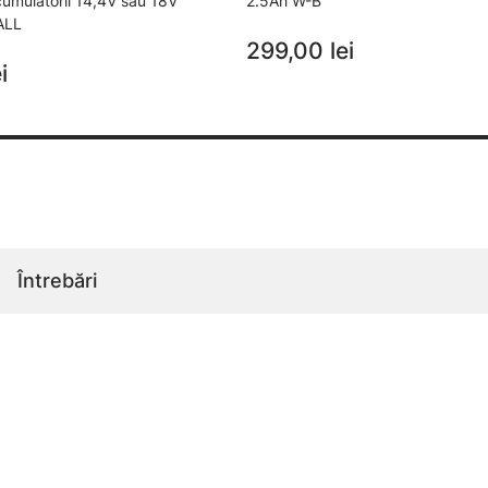
acumulatorii 14,4V sau 18V
2.5Ah W-B
ALL
299,00 lei
i
Întrebări