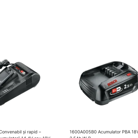
nvenabil şi rapid –
1600A005B0 Acumulator PBA 18