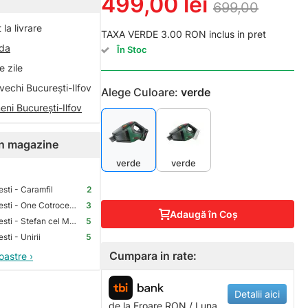
499,00 lei
699,00
la livrare
TAXA VERDE 3.00 RON inclus in pret
nda
În Stoc
 zile
vechi București-Ilfov
Alege Culoare:
verde
eni București-Ilfov
 în magazine
verde
verde
sti - Caramfil
2
Premium Store Bucuresti - One Cotroceni Park
3
Adaugă în Coş
Premium Store Bucuresti - Stefan cel Mare
5
ti - Unirii
5
Cumpara in rate:
oastre ›
Detalii aici
de la
Eroare
RON / Luna