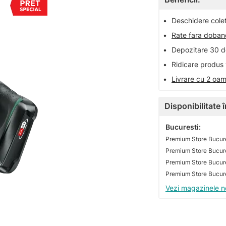
•
Deschidere colet 
•
Rate fara doba
•
Depozitare 30 de
•
Ridicare produs 
•
Livrare cu 2 oam
Disponibilitate
Bucuresti:
Premium Store Bucure
Premium Store Bucures
Vezi magazinele n