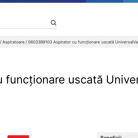
e
Aspiratoare
06033B9103 Aspirator cu funcţionare uscată UniversalVa
 funcţionare uscată Unive
Beneficii: