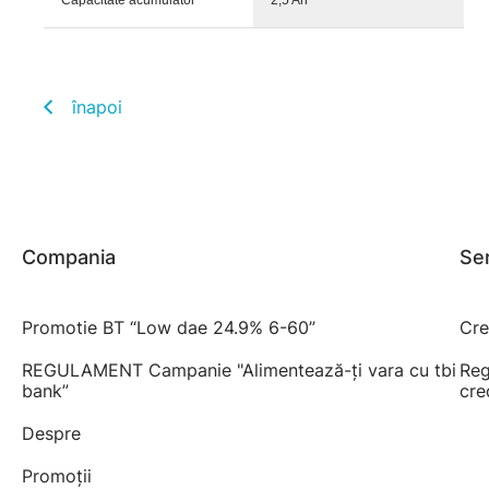
Capacitate acumulator
2,5 Ah
înapoi
Compania
Ser
Promotie BT “Low dae 24.9% 6-60”
Cre
REGULAMENT Campanie "Alimentează-ți vara cu tbi
Reg
bank”
cre
Despre
Promoții