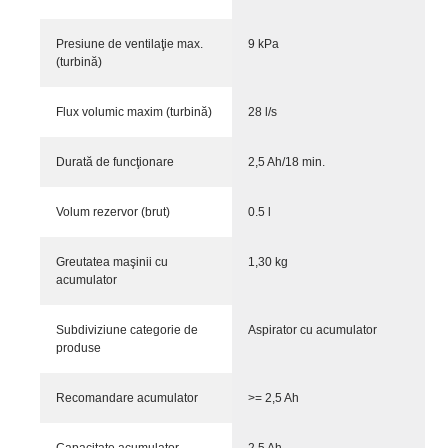
Presiune de ventilaţie max.
9 kPa
(turbină)
Flux volumic maxim (turbină)
28 l/s
Durată de funcţionare
2,5 Ah/18 min.
Volum rezervor (brut)
0.5 l
Greutatea maşinii cu
1,30 kg
acumulator
Subdiviziune categorie de
Aspirator cu acumulator
produse
Recomandare acumulator
>= 2,5 Ah