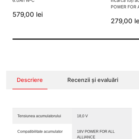
6.0Ah W-C
încarcă toţi 
POWER FOR 
579,00 lei
279,00 le
Descriere
Recenzii și evaluări
Tensiunea acumulatorului
18,0 V
Compatibilitate acumulator
18V POWER FOR ALL
ALLIANCE