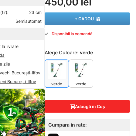
450,00 lei
fir):
23 cm
+ CADOU
Semiautomat
Disponibil la comandă
la livrare
Alege Culoare:
verde
nda
 zile
vechi București-Ilfov
eni București-Ilfov
verde
verde
Adaugă în Coş
Cumpara in rate: