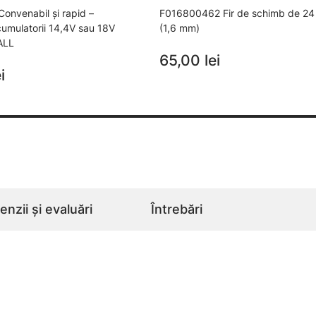
nvenabil şi rapid –
F016800462 Fir de schimb de 24
acumulatorii 14,4V sau 18V
(1,6 mm)
ALL
65,00 lei
i
nzii și evaluări
Întrebări