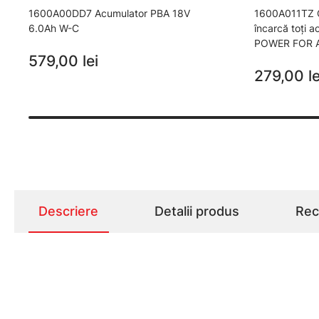
1600A00DD7 Acumulator PBA 18V
1600A011TZ Co
6.0Ah W-C
încarcă toţi 
POWER FOR 
579,00 lei
279,00 le
Descriere
Detalii produs
Rece