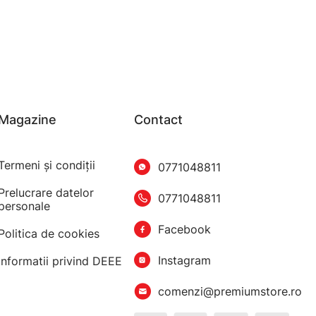
Magazine
Contact
Termeni şi condiţii
0771048811
Prelucrare datelor
0771048811
personale
Facebook
Politica de cookies
Instagram
Informatii privind DEEE
comenzi@premiumstore.ro