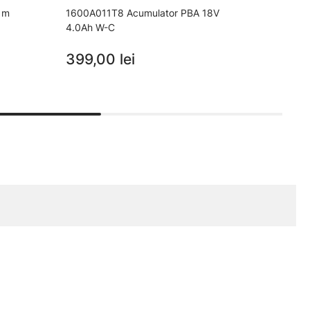
 m
1600A011T8 Acumulator PBA 18V
F0168
4.0Ah W-C
4 m (
399,00 lei
42,