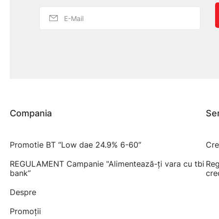
Compania
Ser
Promotie BT “Low dae 24.9% 6-60”
Cre
REGULAMENT Campanie "Alimentează-ți vara cu tbi
Reg
bank”
cre
Despre
Promoții