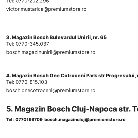
Tel: 0770-202.296
victor.mustarica@premiumstore.ro
3. Magazin Bosch Bulevardul Unirii, nr. 65
Tel: 0770-345.037
bosch.magazinunirii@premiumstore.ro
4. Magazin Bosch One Cotroceni Park str Progresului, n
Tel: 0770-815.103
bosch.onecotroceni@premiumstore.ro
5.
Magazin Bosch Cluj-Napoca
str. T
Tel :
0770199709
bosch.magazin
cluj@premiumstore.ro