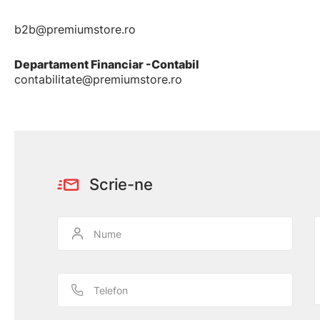
b2b@premiumstore.ro
Departament Financiar -Contabil
contabilitate@premiumstore.ro
Scrie-ne