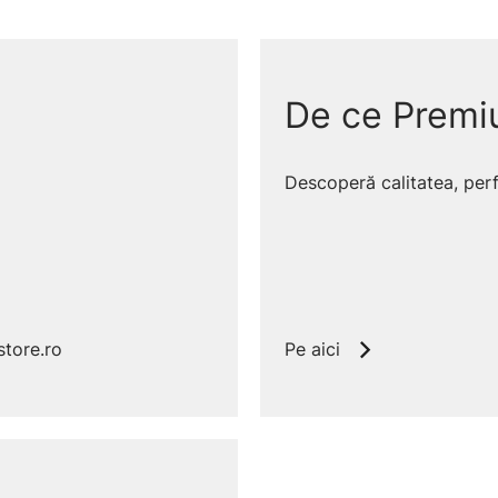
re, funcții pentru decongelare și
Modelele Bosch sunt disponibile pe
De ce Premi
✅
Funcții
decongelare, reîncălzire, stop
✅
Siguranță
oprire auto
Descoperă calitatea, perfe
cesorii
suport chifle/croissante (după model)
ontrol exact pe trepte și are funcții utile pentru decongelar
tore.ro
Pe aici
Versatil la mic dejun
Decongelează pâinea, reîncălzește fără ardere și
folosește suportul pentru chifle sau croissante ✨.