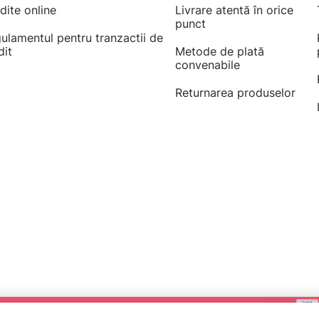
înaltă a feliei ✨.
dite online
Livrare atentă în orice
punct
ulamentul pentru tranzactii de
dit
Metode de plată
 anti-amprentă acolo unde este prevăzută ✔️.
convenabile
Returnarea produselor
 retur simplu conform politicii magazinului.
anța
Brașov
și în restul țării