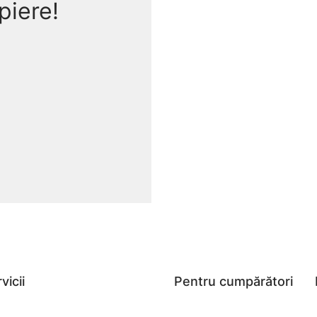
piere!
Design & capacitate
✔️
Carcasă inox/negru, 
✔️
Opțiuni cu 2 sau 4 sl
au servire simultană ✅.
e, Reîncălzire, Stop, încălzire pe o singură față (după model
ablu cu depozitare integrată.
vicii
Pentru cumpărători