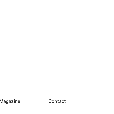
detalii care se potrivesc cu alte aparate Bosch.
oturi pentru familii sau birou.
).
Magazine
Contact