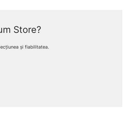
um Store?
 & ridicare înaltă
cțiunea și fiabilitatea.
e și reîncălzire ✨, cu întreținere simplă și
Curățare în doi pași
Tavă de firimituri detașabilă și carcasă rezistentă,
ușor de șters după utilizare.