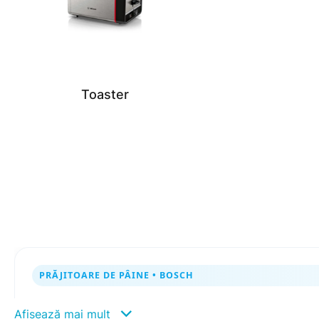
Toaster
PRĂJITOARE DE PÂINE • BOSCH
Prăjitoare de pâine Bosch ✨ r
Afișează mai mult