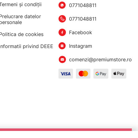
Termeni şi condiţii
0771048811
Prelucrare datelor
0771048811
personale
Facebook
Politica de cookies
Instagram
Informatii privind DEEE
comenzi@premiumstore.ro