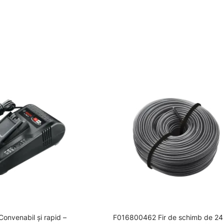
nvenabil şi rapid –
F016800462 Fir de schimb de 24