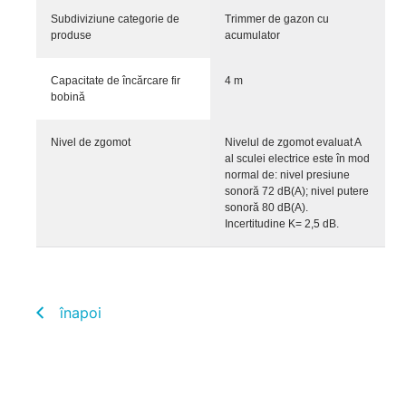
Subdiviziune categorie de
Trimmer de gazon cu
produse
acumulator
Capacitate de încărcare fir
4 m
bobină
Nivel de zgomot
Nivelul de zgomot evaluat A
al sculei electrice este în mod
normal de: nivel presiune
sonoră 72 dB(A); nivel putere
sonoră 80 dB(A).
Incertitudine K= 2,5 dB.
înapoi