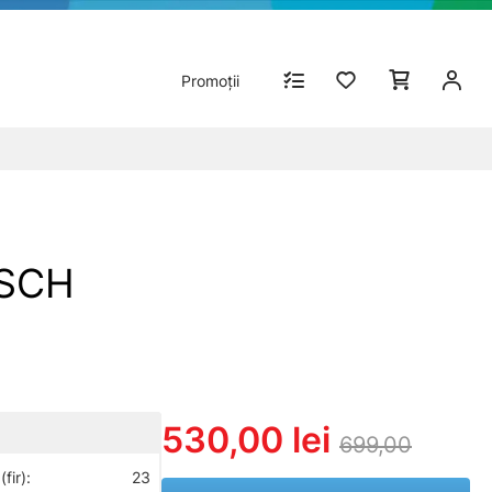
Promoții
OSCH
530,00 lei
699,00
fir):
23