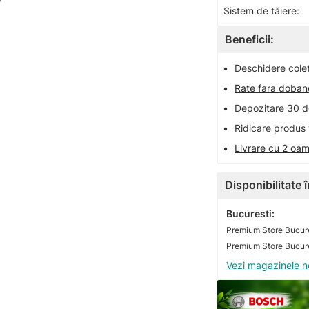
Sistem de tăiere:
Beneficii:
•
Deschidere colet 
•
Rate fara doba
•
Depozitare 30 de
•
Ridicare produs 
•
Livrare cu 2 oam
Disponibilitate
Bucuresti:
Premium Store Bucure
Vezi magazinele n