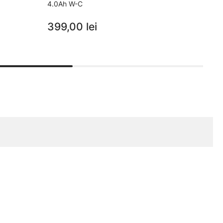
4.0Ah W-C
4 m (
399,00 lei
42,