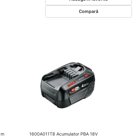
Compară
 m
1600A011T8 Acumulator PBA 18V
F0168