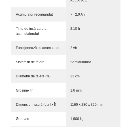
ALLIANCE
Acumulator recomandat
>= 2,0 Ah
Timp de încărcare a
2,10 h
acumulatorului
Funcţionează cu acumulator
2 Ah
Sistem fir de tăiere
Semiautomat
Diametru de tăiere (fir)
23 cm
Grosime fir
1,6 mm
Dimensiuni sculă (L x l x Î)
1160 x 280 x 320 mm
Greutate
1,900 kg