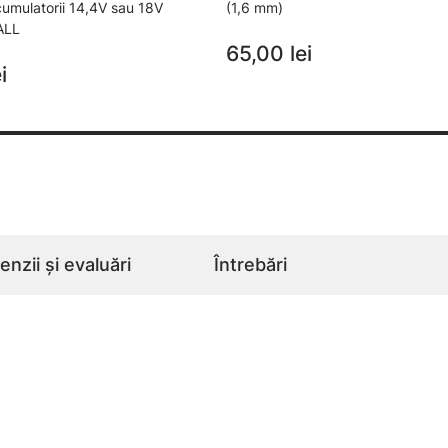
acumulatorii 14,4V sau 18V
(1,6 mm)
ALL
65,00 lei
i
nzii și evaluări
Întrebări