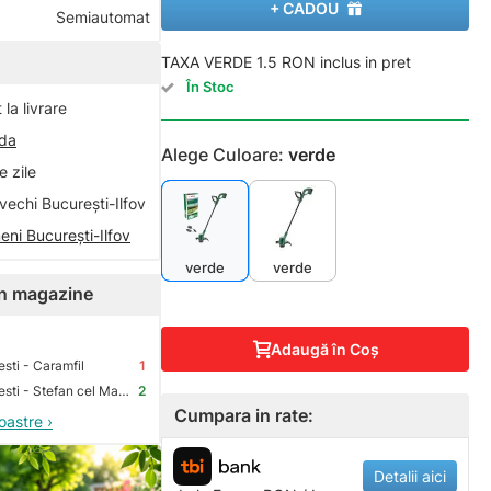
+ CADOU
Semiautomat
TAXA VERDE 1.5 RON inclus in pret
În Stoc
la livrare
nda
Alege Culoare:
verde
 zile
vechi București-Ilfov
eni București-Ilfov
verde
verde
 în magazine
Adaugă în Coş
sti - Caramfil
1
Premium Store Bucuresti - Stefan cel Mare
2
Cumpara in rate:
oastre ›
Detalii aici