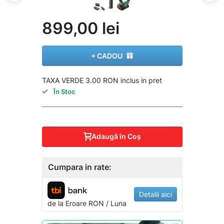
899,00 lei
+ CADOU
TAXA VERDE 3.00 RON inclus in pret
În Stoc
Adaugă în Coş
Cumpara in rate:
Detalii aici
de la
Eroare
RON / Luna