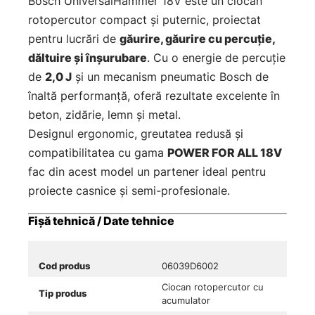
Bosch UniversalHammer 18V este un ciocan
rotopercutor compact și puternic, proiectat
pentru lucrări de
găurire, găurire cu percuție,
dăltuire și înșurubare
. Cu o energie de percuție
de
2,0 J
și un mecanism pneumatic Bosch de
înaltă performanță, oferă rezultate excelente în
beton, zidărie, lemn și metal.
Designul ergonomic, greutatea redusă și
compatibilitatea cu gama
POWER FOR ALL 18V
fac din acest model un partener ideal pentru
proiecte casnice și semi-profesionale.
Fișă tehnică / Date tehnice
Cod produs
06039D6002
Ciocan rotopercutor cu
Tip produs
acumulator