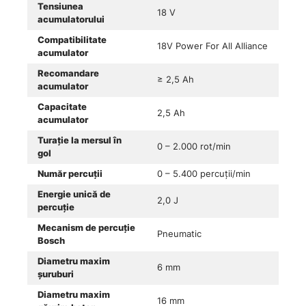
Tensiunea
18 V
acumulatorului
Compatibilitate
18V Power For All Alliance
acumulator
Recomandare
≥ 2,5 Ah
acumulator
Capacitate
2,5 Ah
acumulator
Turație la mersul în
0 – 2.000 rot/min
gol
Număr percuții
0 – 5.400 percuții/min
Energie unică de
2,0 J
percuție
Mecanism de percuție
Pneumatic
Bosch
Diametru maxim
6 mm
șuruburi
Diametru maxim
16 mm