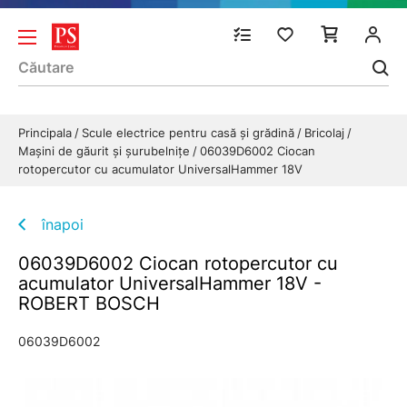
Principala
Scule electrice pentru casă și grădină
Bricolaj
Maşini de găurit şi şurubelniţe
06039D6002 Ciocan
rotopercutor cu acumulator UniversalHammer 18V
înapoi
06039D6002 Ciocan rotopercutor cu
acumulator UniversalHammer 18V -
ROBERT BOSCH
06039D6002