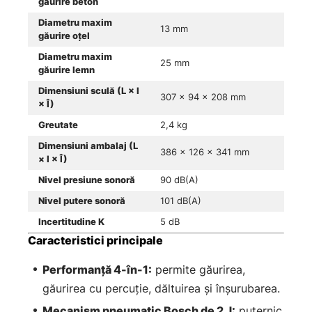
găurire beton
Diametru maxim
13 mm
găurire oțel
Diametru maxim
25 mm
găurire lemn
Dimensiuni sculă (L × l
307 × 94 × 208 mm
× Î)
Greutate
2,4 kg
Dimensiuni ambalaj (L
386 × 126 × 341 mm
× l × Î)
Nivel presiune sonoră
90 dB(A)
Nivel putere sonoră
101 dB(A)
Incertitudine K
5 dB
Caracteristici principale
Performanță 4-în-1:
permite găurirea,
găurirea cu percuție, dăltuirea și înșurubarea.
Mecanism pneumatic Bosch de 2 J:
puternic