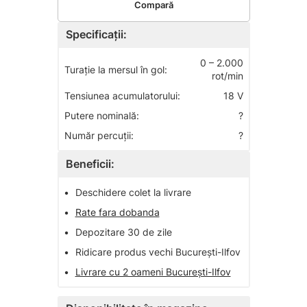
Compară
Specificații:
0 – 2.000
Turaţie la mersul în gol:
rot/min
Tensiunea acumulatorului:
18 V
Putere nominală:
?
Număr percuţii:
?
Beneficii:
•
Deschidere colet la livrare
•
Rate fara dobanda
•
Depozitare 30 de zile
•
Ridicare produs vechi București-Ilfov
•
Livrare cu 2 oameni București-Ilfov