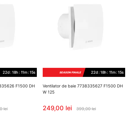
22d : 18h : 11m : 14s
22d : 18h : 11m : 14s
SEASON FINALE
38335626 F1500 DH
Ventilator de baie 7738335627 F1500 DH
W 125
249,00 lei
 lei
399,00 lei