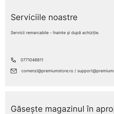
Serviciile noastre
Servicii remarcabile - înainte și după achiziție.
0771048811
comenzi@premiumstore.ro / support@premiums
Găsește magazinul în apro