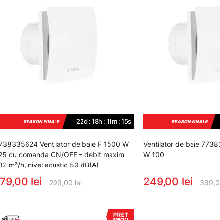
22d : 18h : 11m : 14s
SEASON FINALE
SEASON FINALE
738335624 Ventilator de baie F 1500 W
Ventilator de baie 77
25 cu comanda ON/OFF – debit maxim
W 100
82 m³/h, nivel acustic 59 dB(A)
79,00 lei
249,00 lei
299,00 lei
399,00