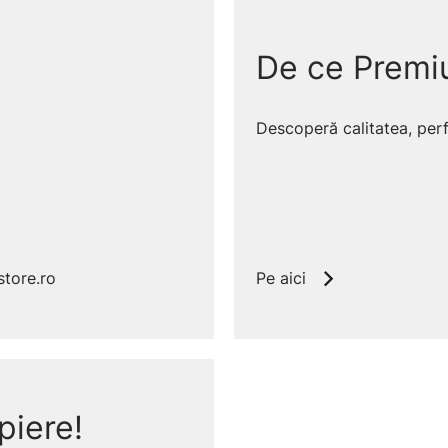
De ce Premi
Descoperă calitatea, perfe
tore.ro
Pe aici
piere!