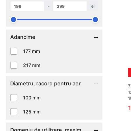
-
lei
Adancime
177 mm
217 mm
Diametru, racord pentru aer
7
1
100 mm
1
1
125 mm
Domeniu de utilizare, maxim