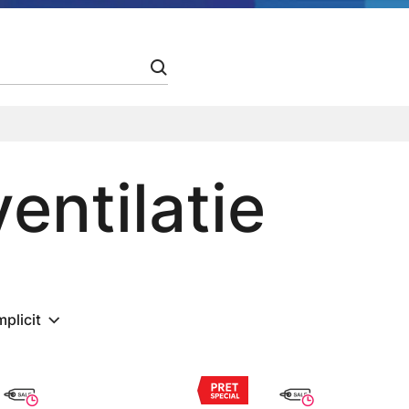
entilatie
mplicit