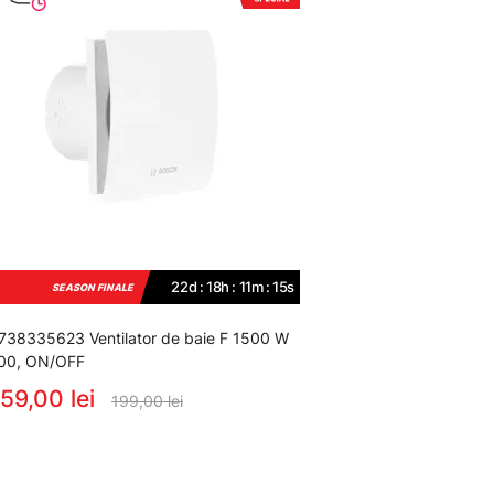
22d : 18h : 11m : 14s
SEASON FINALE
738335623 Ventilator de baie F 1500 W
00, ON/OFF
59,00 lei
199,00 lei