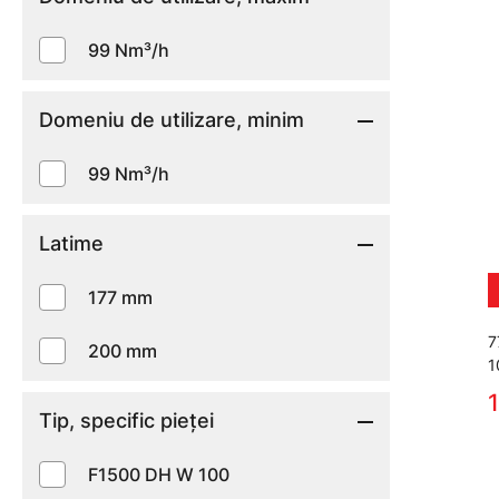
99 Nm³/h
Domeniu de utilizare, minim
99 Nm³/h
Latime
177 mm
7
200 mm
1
1
Tip, specific pieţei
F1500 DH W 100