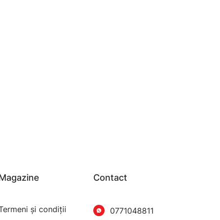
Magazine
Contact
Termeni şi condiţii
0771048811