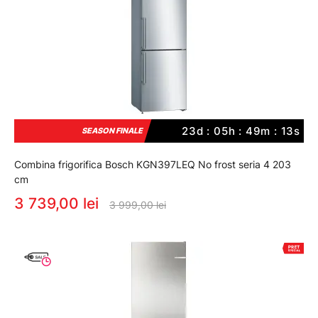
23d : 05h : 49m : 12s
SEASON FINALE
Combina frigorifica Bosch KGN397LEQ No frost seria 4 203
cm
3 739,00 lei
3 999,00 lei