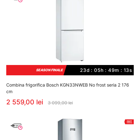
23d : 05h : 49m : 12s
SEASON FINALE
Combina frigorifica Bosch KGN33NWEB No frost seria 2 176
cm
2 559,00 lei
3 099,00 lei