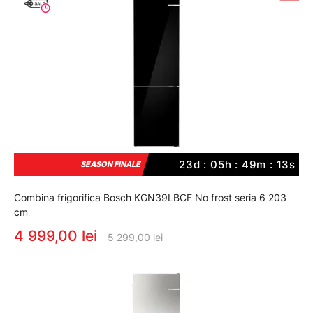
23d : 05h : 49m : 12s
SEASON FINALE
Combina frigorifica Bosch KGN39LBCF No frost seria 6 203
cm
4 999,00 lei
5 299,00 lei