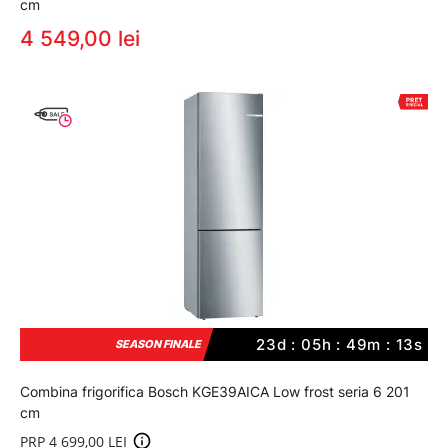
cm
4 549,00 lei
23d : 05h : 49m : 12s
SEASON FINALE
Combina frigorifica Bosch KGE39AICA Low frost seria 6 201
cm
PRP 4 699,00 LEI