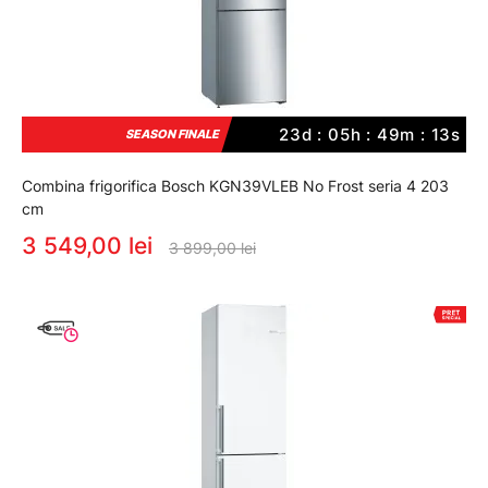
23d : 05h : 49m : 12s
SEASON FINALE
Combina frigorifica Bosch KGN39VLEB No Frost seria 4 203
cm
3 549,00 lei
3 899,00 lei