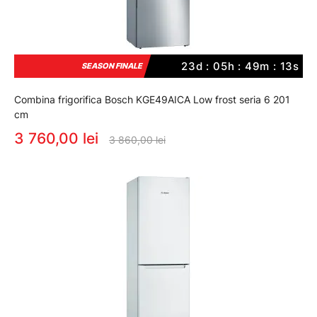
23d : 05h : 49m : 12s
SEASON FINALE
Combina frigorifica Bosch KGE49AICA Low frost seria 6 201
cm
3 760,00 lei
3 860,00 lei