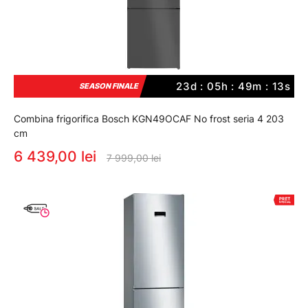
23d : 05h : 49m : 12s
SEASON FINALE
Combina frigorifica Bosch KGN49OCAF No frost seria 4 203
cm
6 439,00 lei
7 999,00 lei