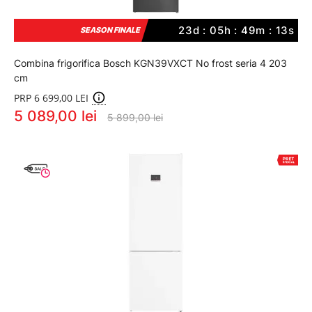
23d : 05h : 49m : 12s
SEASON FINALE
Combina frigorifica Bosch KGN39VXCT No frost seria 4 203
cm
PRP 6 699,00 LEI
5 089,00 lei
5 899,00 lei