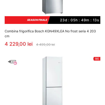
23d : 05h : 49m : 12s
SEASON FINALE
Combina frigorifica Bosch KGN49XLEA No frost seria 4 203
cm
4 229,00 lei
4 499,00 lei