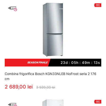
23d : 05h : 49m : 12s
SEASON FINALE
Combina frigorifica Bosch KGN33NLEB NoFrost seria 2 176
cm
2 689,00 lei
3 599,00 lei