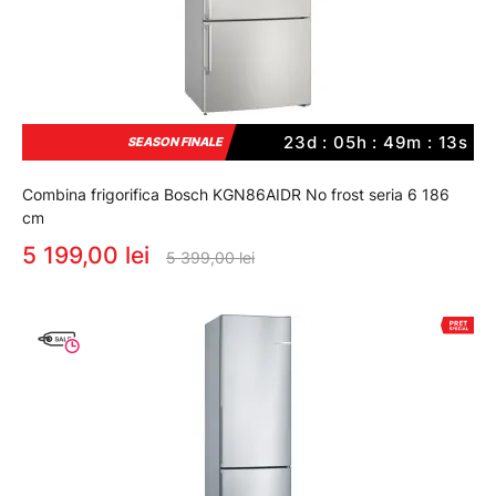
23d : 05h : 49m : 12s
SEASON FINALE
Combina frigorifica Bosch KGN86AIDR No frost seria 6 186
cm
5 199,00 lei
5 399,00 lei