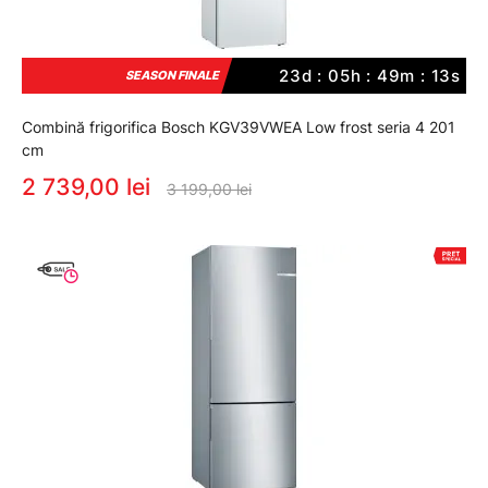
23d : 05h : 49m : 12s
SEASON FINALE
Combină frigorifica Bosch KGV39VWEA Low frost seria 4 201
cm
2 739,00 lei
3 199,00 lei