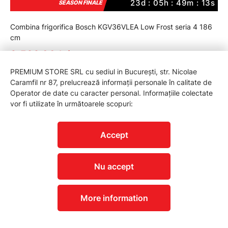
23d : 05h : 49m : 12s
SEASON FINALE
Combina frigorifica Bosch KGV36VLEA Low Frost seria 4 186
cm
2 599,00 lei
3 299,00 lei
PREMIUM STORE SRL cu sediul in București, str. Nicolae
Caramfil nr 87, prelucrează informații personale în calitate de
Operator de date cu caracter personal. Informațiile colectate
vor fi utilizate în următoarele scopuri:
Accept
Nu accept
More information
23d : 05h : 49m : 12s
SEASON FINALE