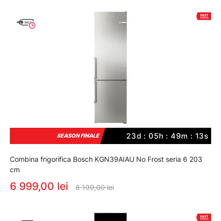
23d : 05h : 49m : 12s
SEASON FINALE
Combina frigorifica Bosch KGN39AIAU No Frost seria 6 203
cm
6 999,00 lei
8 199,00 lei