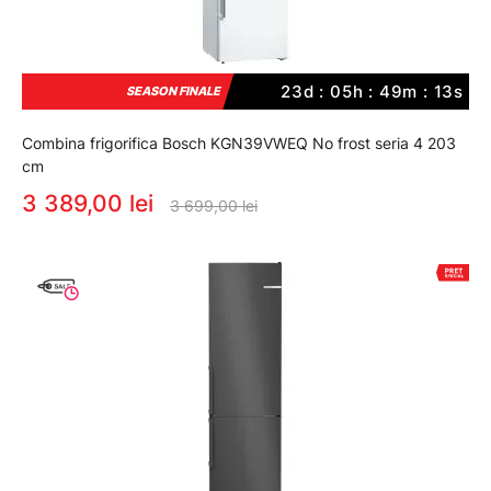
23d : 05h : 49m : 12s
SEASON FINALE
Combina frigorifica Bosch KGN39VWEQ No frost seria 4 203
cm
3 389,00 lei
3 699,00 lei