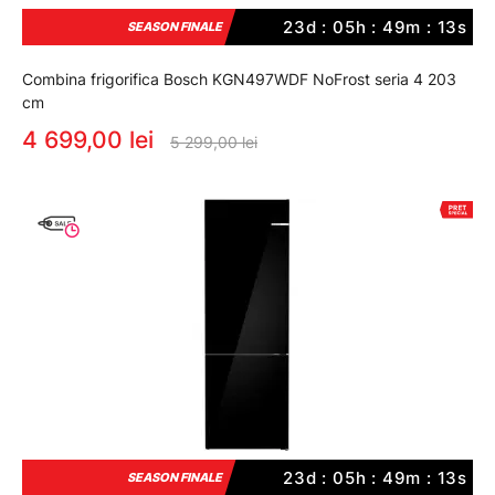
23d : 05h : 49m : 12s
SEASON FINALE
Combina frigorifica Bosch KGN497WDF NoFrost seria 4 203
cm
4 699,00 lei
5 299,00 lei
23d : 05h : 49m : 12s
SEASON FINALE