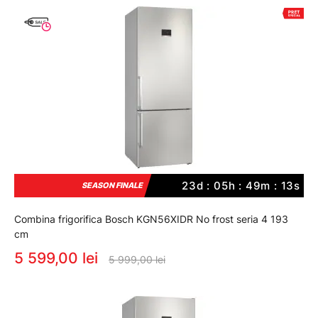
23d : 05h : 49m : 12s
SEASON FINALE
Combina frigorifica Bosch KGN56XIDR No frost seria 4 193
cm
5 599,00 lei
5 999,00 lei