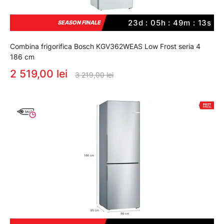
23d : 05h : 49m : 12s
SEASON FINALE
Combina frigorifica Bosch KGV362WEAS Low Frost seria 4
186 cm
2 519,00 lei
3 219,00 lei