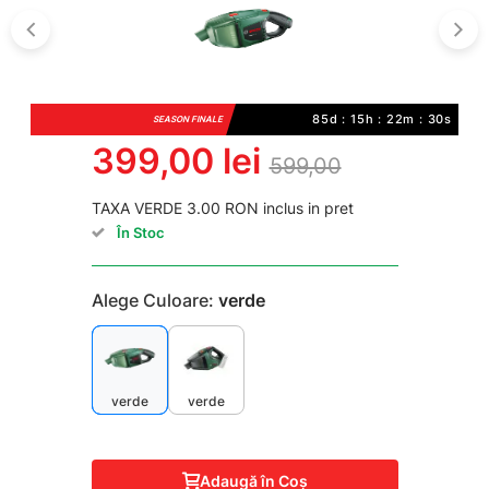
85d : 15h : 22m : 30s
SEASON FINALE
399,00 lei
599,00
TAXA VERDE 3.00 RON inclus in pret
În Stoc
Alege Culoare:
verde
verde
verde
Adaugă în Coş