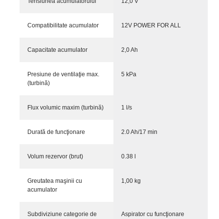
Tensiunea acumulatorului
12,0 V
Compatibilitate acumulator
12V POWER FOR ALL
Capacitate acumulator
2,0 Ah
Presiune de ventilaţie max.
5 kPa
(turbină)
Flux volumic maxim (turbină)
1 l/s
Durată de funcţionare
2.0 Ah/17 min
Volum rezervor (brut)
0.38 l
Greutatea maşinii cu
1,00 kg
acumulator
Subdiviziune categorie de
Aspirator cu funcţionare