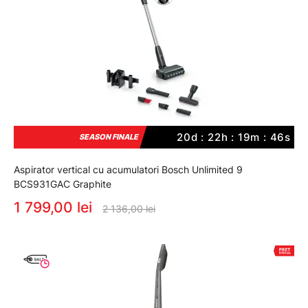
20d : 22h : 19m : 45s
SEASON FINALE
Aspirator vertical cu acumulatori Bosch Unlimited 9
BCS931GAC Graphite
1 799,00 lei
2 136,00 lei