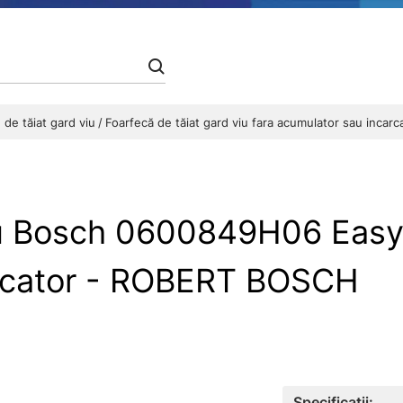
 de tăiat gard viu
Foarfecă de tăiat gard viu fara acumulator sau in
 viu Bosch 0600849H06 Ea
arcator - ROBERT BOSCH
Specificații: