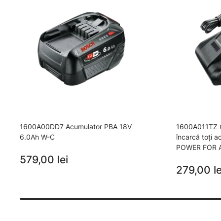
1600A00DD7 Acumulator PBA 18V
1600A011TZ Co
6.0Ah W-C
încarcă toţi 
POWER FOR 
579,00 lei
279,00 le