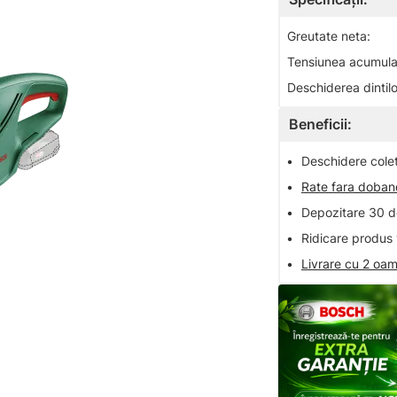
Greutate neta:
Tensiunea acumulat
Deschiderea dintilo
Beneficii:
•
Deschidere colet 
•
Rate fara doba
•
Depozitare 30 de
•
Ridicare produs 
•
Livrare cu 2 oam