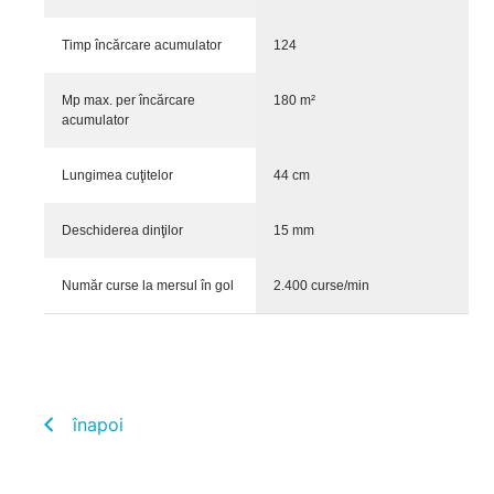
Timp încărcare acumulator
124
Mp max. per încărcare
180 m²
acumulator
Lungimea cuţitelor
44 cm
Deschiderea dinţilor
15 mm
Număr curse la mersul în gol
2.400 curse/min
înapoi