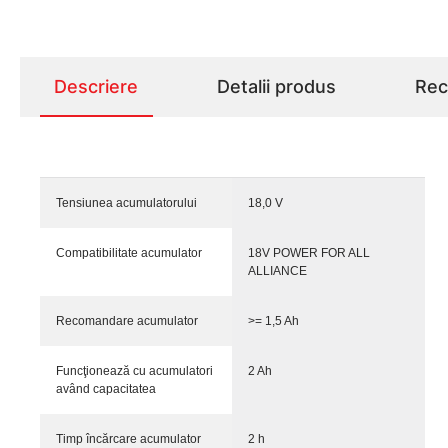
Descriere
Detalii produs
Rece
Tensiunea acumulatorului
18,0 V
Compatibilitate acumulator
18V POWER FOR ALL
ALLIANCE
Recomandare acumulator
>= 1,5 Ah
Funcţionează cu acumulatori
2 Ah
având capacitatea
Timp încărcare acumulator
2 h