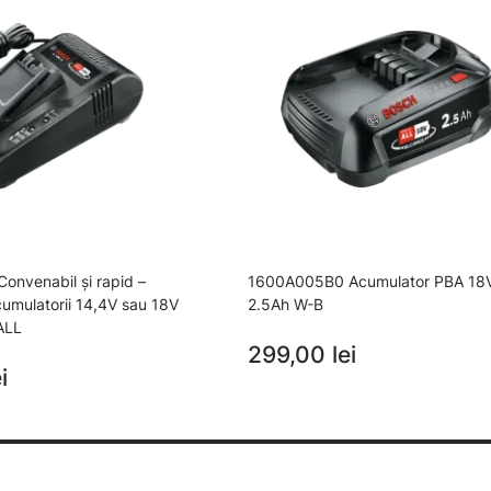
nvenabil şi rapid –
1600A005B0 Acumulator PBA 18
acumulatorii 14,4V sau 18V
2.5Ah W-B
ALL
299,00 lei
i