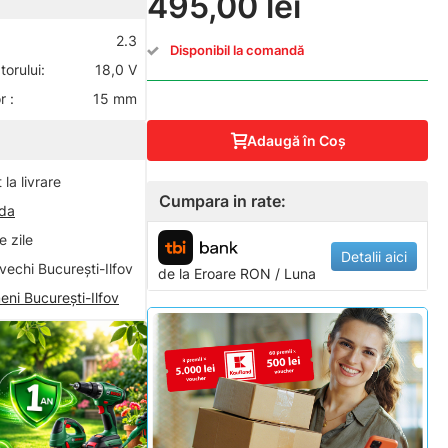
495,00 lei
2.3
Disponibil la comandă
orului:
18,0 V
r :
15 mm
Adaugă în Coş
la livrare
Cumpara in rate:
nda
 zile
Detalii aici
vechi București-Ilfov
de la
Eroare
RON / Luna
eni București-Ilfov