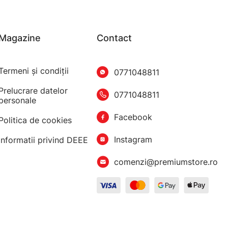
Magazine
Contact
Termeni şi condiţii
0771048811
Prelucrare datelor
0771048811
personale
Facebook
Politica de cookies
Instagram
Informatii privind DEEE
comenzi@premiumstore.ro