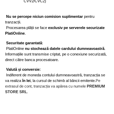
CVV2/CVC2)
Nu se percepe niciun comision suplimentar
 pentru 
tranzacții.
 Procesarea plății se face 
exclusiv pe serverele securizate 
PlatiOnline
.
Securitate garantată
:
 PlatiOnline 
nu stochează datele cardului dumneavoastră
. 
Informațiile sunt transmise criptat, pe o conexiune securizată, 
direct către banca procesatoare.
Valută și conversie:
 Indiferent de moneda contului dumneavoastră, tranzacția se 
va realiza 
în lei
, la cursul de schimb al băncii emitente.
Pe
extrasul de cont, tranzacția va apărea cu numele
PREMIUM
STORE SRL
.