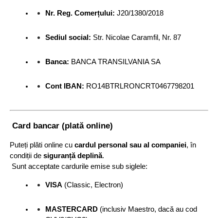
Nr. Reg. Comerțului:
 J20/1380/2018
Sediul social:
 Str. Nicolae Caramfil, Nr. 87
Banca:
 BANCA TRANSILVANIA SA
Cont IBAN:
 RO14BTRLRONCRT0467798201
 Card bancar (plată online)
Puteți plăti online cu 
cardul personal sau al companiei
, în 
condiții de 
siguranță deplină
.
 Sunt acceptate cardurile emise sub siglele:
VISA
 (Classic, Electron)
MASTERCARD
 (inclusiv Maestro, dacă au cod 