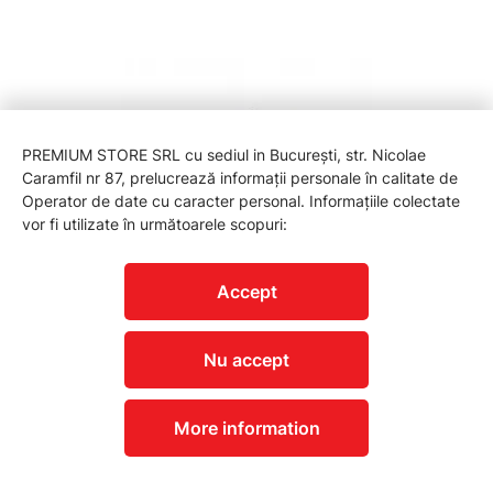
PREMIUM STORE SRL cu sediul in București, str. Nicolae
Caramfil nr 87, prelucrează informații personale în calitate de
Operator de date cu caracter personal. Informațiile colectate
vor fi utilizate în următoarele scopuri:
Accept
1600A036YW Acumulator EXPERT EXBA18V-40
561,00 lei
Nu accept
More information