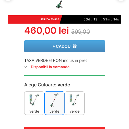
53d : 13h : 51m : 13s
SEASON FINALE
460,00 lei
599,00
+ CADOU
TAXA VERDE 6 RON inclus in pret
Disponibil la comandă
Alege Culoare:
verde
verde
verde
verde