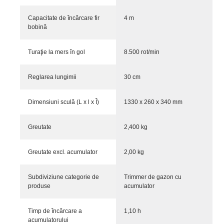
Capacitate de încărcare fir
4 m
bobină
Turaţie la mers în gol
8.500 rot/min
Reglarea lungimii
30 cm
Dimensiuni sculă (L x l x Î)
1330 x 260 x 340 mm
Greutate
2,400 kg
Greutate excl. acumulator
2,00 kg
Subdiviziune categorie de
Trimmer de gazon cu
produse
acumulator
Timp de încărcare a
1,10 h
acumulatorului