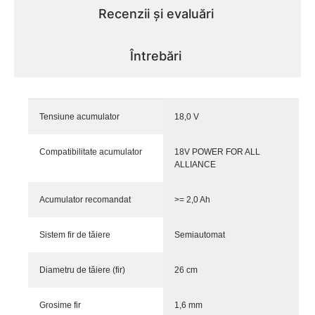
Recenzii și evaluări
Întrebări
Tensiune acumulator
18,0 V
Compatibilitate acumulator
18V POWER FOR ALL
ALLIANCE
Acumulator recomandat
>= 2,0 Ah
Sistem fir de tăiere
Semiautomat
Diametru de tăiere (fir)
26 cm
Grosime fir
1,6 mm