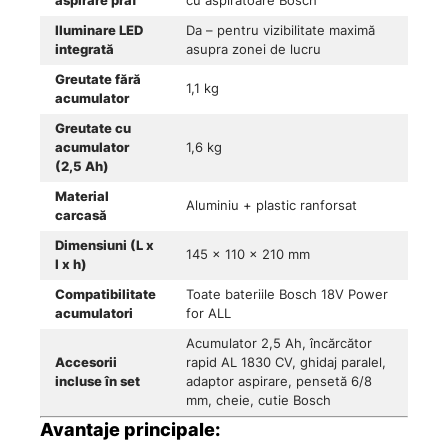
aspirare praf
cu aspiratoare Bosch
Iluminare LED
Da – pentru vizibilitate maximă
integrată
asupra zonei de lucru
Greutate fără
1,1 kg
acumulator
Greutate cu
acumulator
1,6 kg
(2,5 Ah)
Material
Aluminiu + plastic ranforsat
carcasă
Dimensiuni (L x
145 x 110 x 210 mm
l x h)
Compatibilitate
Toate bateriile Bosch 18V Power
acumulatori
for ALL
Acumulator 2,5 Ah, încărcător
Accesorii
rapid AL 1830 CV, ghidaj paralel,
incluse în set
adaptor aspirare, pensetă 6/8
mm, cheie, cutie Bosch
Avantaje principale: