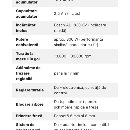
acumulator
Capacitate
2,5 Ah (inclus)
acumulator
Încărcător
Bosch AL 1830 CV (încărcare
inclus
rapidă)
Putere
aprox. 800 W (performanță
echivalentă
similară modelelor cu fir)
Turație la
10.000 – 30.000 rpm
mersul în gol
Adâncime de
frezare
până la 17 mm
reglabilă
Da – electronică, cu rotiță de
Reglare turație
control
Da (spindle lock) pentru
Blocare arbore
schimbare rapidă a frezei
Prindere freză
Pensetă 6 mm și 8 mm
Sistem de
Da – adaptor inclus, compatibil