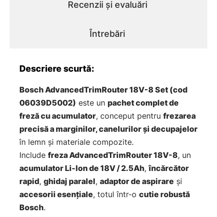
Recenzii și evaluări
Întrebări
Descriere scurtă:
Bosch AdvancedTrimRouter 18V-8 Set (cod
06039D5002)
este un
pachet complet de
freză cu acumulator
, conceput pentru
frezarea
precisă a marginilor, canelurilor și decupajelor
în lemn și materiale compozite.
Include
freza AdvancedTrimRouter 18V-8
, un
acumulator Li-Ion de 18V / 2.5Ah
,
încărcător
rapid
,
ghidaj paralel
,
adaptor de aspirare
și
accesorii esențiale
, totul într-o
cutie robustă
Bosch
.