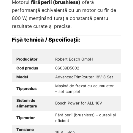
Motorul
fără perii (brushless)
oferă
performanță echivalentă cu un motor cu fir de
800 W, menținând turația constantă pentru
rezultate curate și precise.
Fișă tehnică / Specificații:
Producător
Robert Bosch GmbH
Cod produs
06039D5002
Model
AdvancedTrimRouter 18V-8 Set
Mașină de frezat cu acumulator
Tip produs
– set complet
Sistem de
Bosch Power for ALL 18V
alimentare
Fără perii (brushless) – durabil și
Tip motor
eficient
Tensiune
18 V Li-Ion