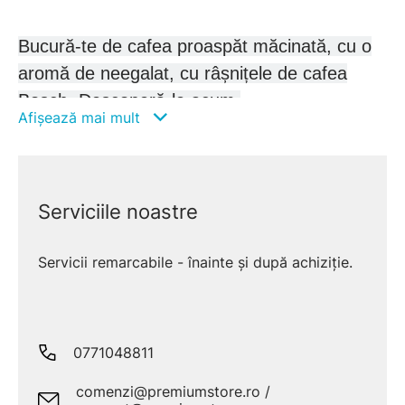
Bucură-te de cafea proaspăt măcinată, cu o
aromă de neegalat, cu râșnițele de cafea
Bosch. Descoperă-le acum.
Afișează mai mult
Serviciile noastre
Servicii remarcabile - înainte și după achiziție.
0771048811
comenzi@premiumstore.ro /