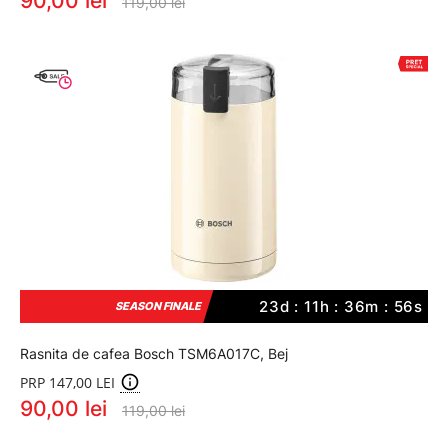
90,00 lei
119,00 lei
23d : 11h : 36m : 56s
SEASON FINALE
Rasnita de cafea Bosch TSM6A017C, Bej
PRP 147,00 LEI
90,00 lei
119,00 lei