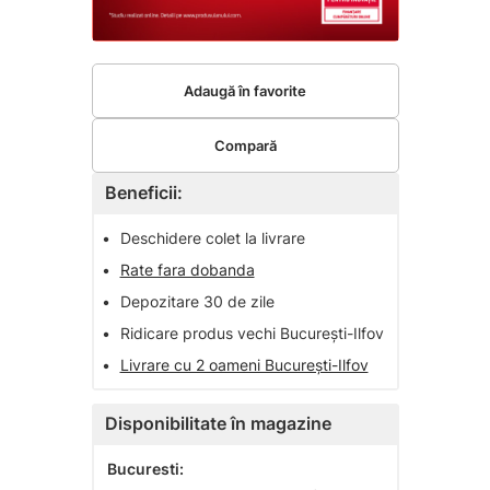
Adaugă în favorite
Compară
Beneficii:
•
Deschidere colet la livrare
•
Rate fara dobanda
•
Depozitare 30 de zile
•
Ridicare produs vechi București-Ilfov
•
Livrare cu 2 oameni București-Ilfov
Disponibilitate în magazine
Bucuresti: