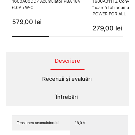
1600A00DD7 Acumulator PBA 18V
1600A011TZ Convenabi
6.0Ah W-C
încarcă toţi acumulat
POWER FOR ALL
579,00 lei
279,00 lei
Descriere
Recenzii și evaluări
Întrebări
Tensiunea acumulatorului
18,0 V