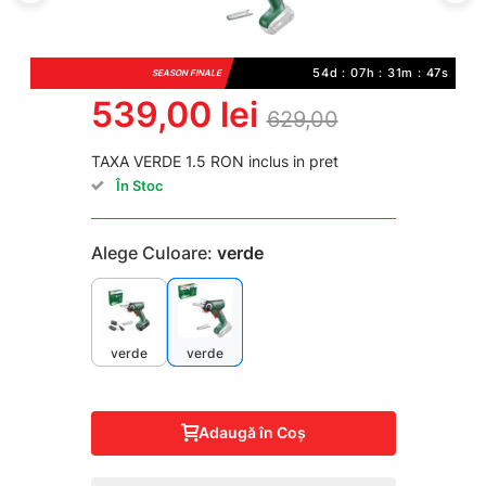
54d : 07h : 31m : 46s
SEASON FINALE
539,00 lei
629,00
TAXA VERDE 1.5 RON inclus in pret
În Stoc
Alege Culoare:
verde
verde
verde
Adaugă în Coş