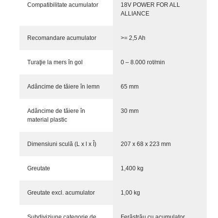
Compatibilitate acumulator
18V POWER FOR ALL
ALLIANCE
Recomandare acumulator
>= 2,5 Ah
Turaţie la mers în gol
0 – 8.000 rot/min
Adâncime de tăiere în lemn
65 mm
Adâncime de tăiere în
30 mm
material plastic
Dimensiuni sculă (L x l x Î)
207 x 68 x 223 mm
Greutate
1,400 kg
Greutate excl. acumulator
1,00 kg
Subdiviziune categorie de
Ferăstrău cu acumulator