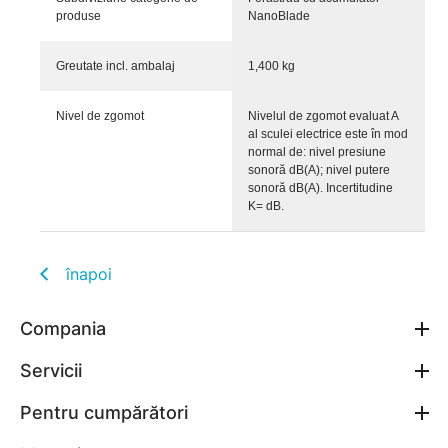
produse
NanoBlade
Greutate incl. ambalaj
1,400 kg
Nivel de zgomot
Nivelul de zgomot evaluat A
al sculei electrice este în mod
normal de: nivel presiune
sonoră dB(A); nivel putere
sonoră dB(A). Incertitudine
K= dB.
înapoi
Compania
Servicii
Pentru cumpărători