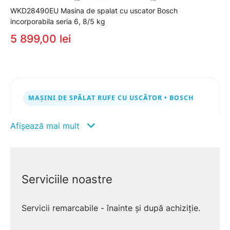
WKD28490EU Masina de spalat cu uscator Bosch
incorporabila seria 6, 8/5 kg
5 899,00 lei
MAȘINI DE SPĂLAT RUFE CU USCĂTOR • BOSCH
Mașini de spălat rufe cu uscător
Afișează mai mult
Bosch ✨ speli & usuci într-un
singur aparat
Economisești spațiu și timp: cicluri complete
Serviciile noastre
spălare+uscare, programe rapide, motor
silențios și îngrijire atentă a fibrelor. Modele
Servicii remarcabile - înainte și după achiziție.
Bosch disponibile pe
PremiumStore
, cu livrare
în toată România.