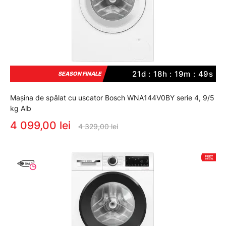
21d : 18h : 19m : 48s
SEASON FINALE
Mașina de spălat cu uscator Bosch WNA144V0BY serie 4, 9/5
kg Alb
4 099,00 lei
4 329,00 lei