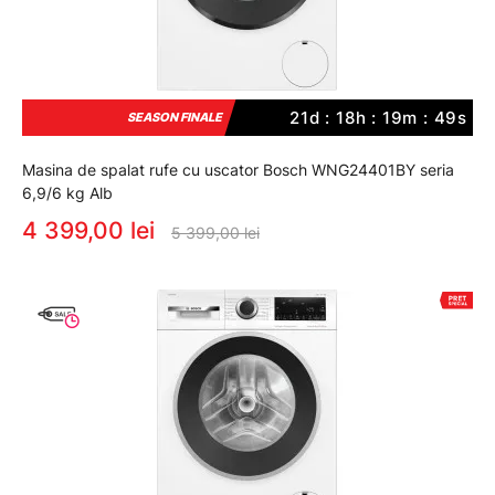
21d : 18h : 19m : 48s
SEASON FINALE
Masina de spalat rufe cu uscator Bosch WNG24401BY seria
6,9/6 kg Alb
4 399,00 lei
5 399,00 lei