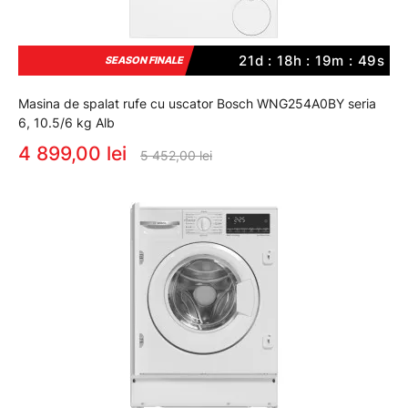
21d : 18h : 19m : 48s
SEASON FINALE
Masina de spalat rufe cu uscator Bosch WNG254A0BY seria
6, 10.5/6 kg Alb
4 899,00 lei
5 452,00 lei