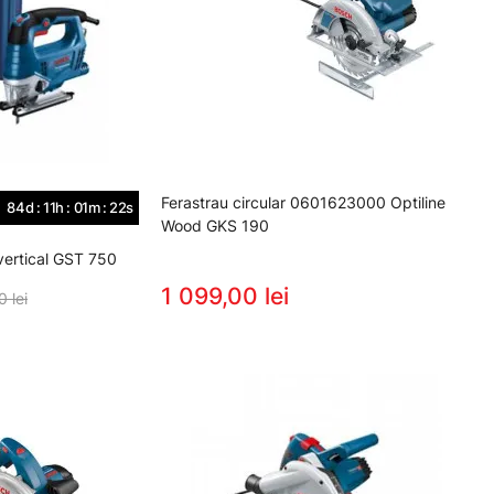
Ferastrau circular 0601623000 Optiline
84d : 11h : 01m : 22s
Wood GKS 190
ertical GST 750
1 099,00 lei
 lei