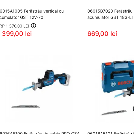
6015A1005 Ferăstrău vertical cu
06015B7020 Ferăstrău v
cumulator GST 12V-70
acumulator GST 183-LI
RP 1 570,00 LEI
 399,00 lei
669,00 lei
6016A5100 Ferăstrău tip sabie PRO GSA
06016A5101 Ferăstrău 