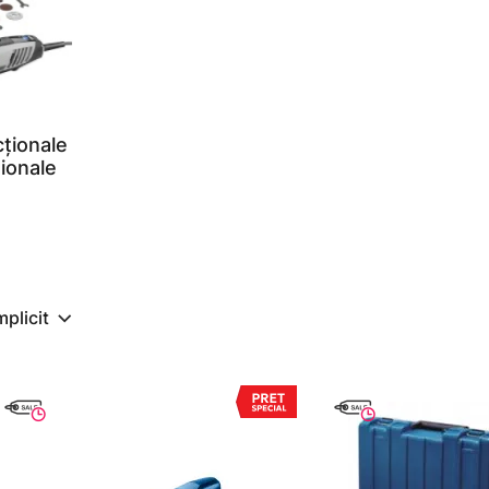
cţionale
sionale
mplicit