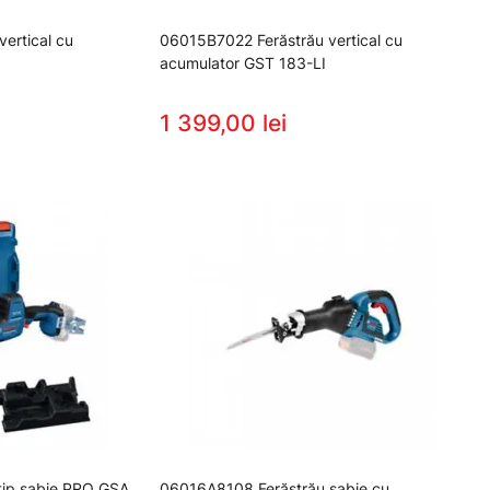
ertical cu
06015B7022 Ferăstrău vertical cu
acumulator GST 183-LI
1 399,00 lei
tip sabie PRO GSA
06016A8108 Ferăstrău sabie cu