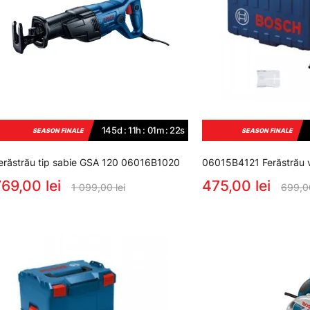
145d : 11h : 01m : 22s
SEASON FINALE
SEASON FINALE
erăstrău tip sabie GSA 120 06016B1020
06015B4121 Ferăstrău v
69,00 lei
475,00 lei
1 099,00 lei
699,00