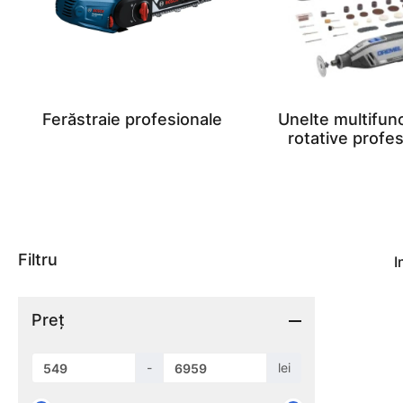
Ferăstraie profesionale
Unelte multifun
rotative profe
Filtru
I
Preț
-
lei