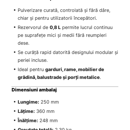
Pulverizare curată, controlată și fără dâre,
chiar și pentru utilizatorii începători.
Rezervorul de
0,8 L
permite lucrul continuu
pe suprafețe mici și medii fără reumpleri
dese.
Se curăță rapid datorită designului modular și
periei incluse.
Ideal pentru
garduri, rame, mobilier de
grădină, balustrade și porți metalice
.
Dimensiuni ambalaj
Lungime:
250 mm
Lățime:
360 mm
Înălțime:
248 mm
Greutate totală:
2,30 kg