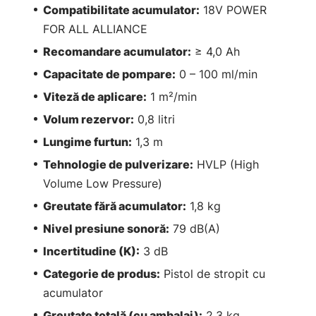
Compatibilitate acumulator:
18V POWER
FOR ALL ALLIANCE
Recomandare acumulator:
≥ 4,0 Ah
Capacitate de pompare:
0 – 100 ml/min
Viteză de aplicare:
1 m²/min
Volum rezervor:
0,8 litri
Lungime furtun:
1,3 m
Tehnologie de pulverizare:
HVLP (High
Volume Low Pressure)
Greutate fără acumulator:
1,8 kg
Nivel presiune sonoră:
79 dB(A)
Incertitudine (K):
3 dB
Categorie de produs:
Pistol de stropit cu
acumulator
Greutate totală (cu ambalaj):
2,3 kg