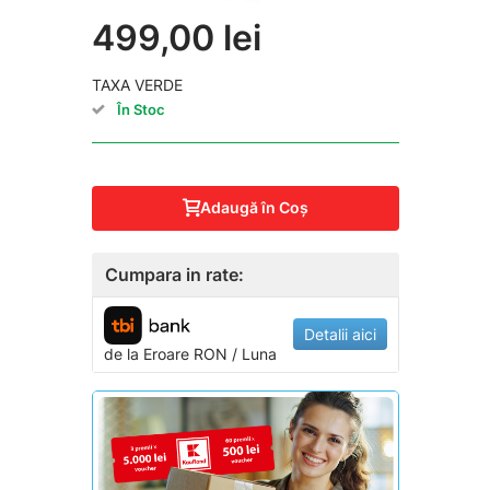
499,00 lei
TAXA VERDE
În Stoc
Adaugă în Coş
Cumpara in rate:
Detalii aici
de la
Eroare
RON / Luna