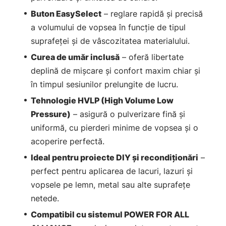
Buton EasySelect
– reglare rapidă și precisă
a volumului de vopsea în funcție de tipul
suprafeței și de vâscozitatea materialului.
Curea de umăr inclusă
– oferă libertate
deplină de mișcare și confort maxim chiar și
în timpul sesiunilor prelungite de lucru.
Tehnologie HVLP (High Volume Low
Pressure)
– asigură o pulverizare fină și
uniformă, cu pierderi minime de vopsea și o
acoperire perfectă.
Ideal pentru proiecte DIY și recondiționări
–
perfect pentru aplicarea de lacuri, lazuri și
vopsele pe lemn, metal sau alte suprafețe
netede.
Compatibil cu sistemul POWER FOR ALL