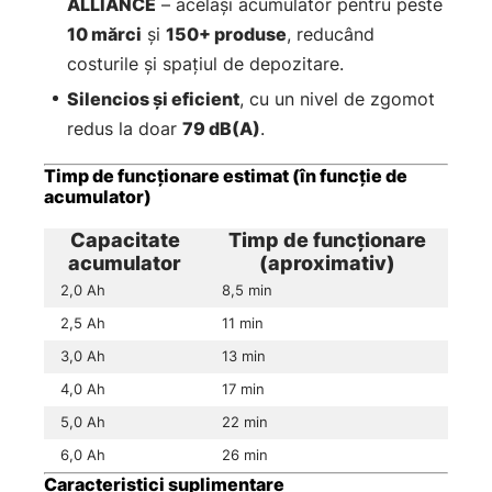
ALLIANCE
– același acumulator pentru peste
10 mărci
și
150+ produse
, reducând
costurile și spațiul de depozitare.
Silencios și eficient
, cu un nivel de zgomot
redus la doar
79 dB(A)
.
Timp de funcționare estimat (în funcție de
acumulator)
Capacitate
Timp de funcționare
acumulator
(aproximativ)
2,0 Ah
8,5 min
2,5 Ah
11 min
3,0 Ah
13 min
4,0 Ah
17 min
5,0 Ah
22 min
6,0 Ah
26 min
Caracteristici suplimentare