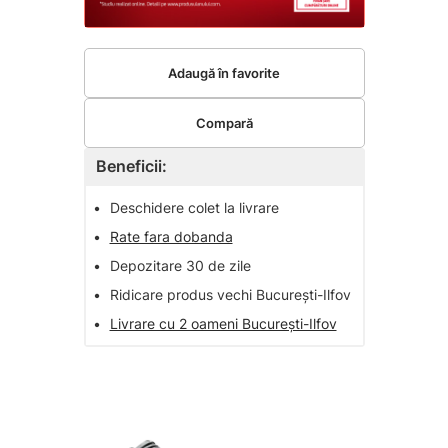
Adaugă în favorite
Compară
Beneficii:
•
Deschidere colet la livrare
•
Rate fara dobanda
•
Depozitare 30 de zile
•
Ridicare produs vechi București-Ilfov
•
Livrare cu 2 oameni București-Ilfov