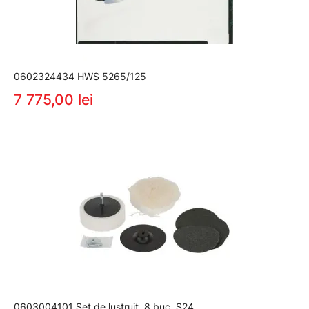
0602324434 HWS 5265/125
7 775,00 lei
0603004101 Set de lustruit, 8 buc. S24