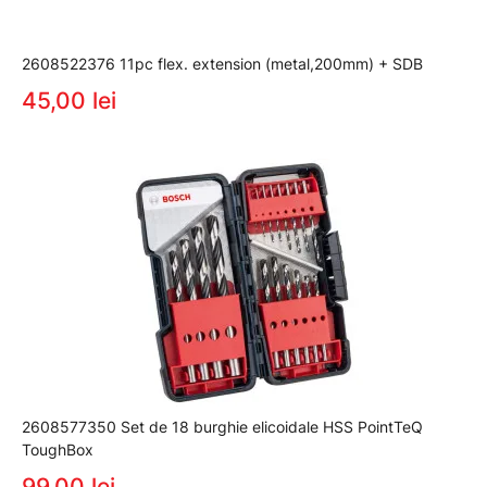
2608522376 11pc flex. extension (metal,200mm) + SDB
45,00 lei
2608577350 Set de 18 burghie elicoidale HSS PointTeQ
ToughBox
99,00 lei