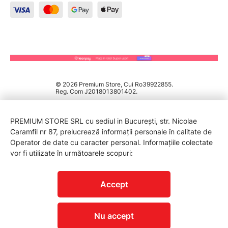
© 2026 Premium Store, Cui Ro39922855.
Reg. Com J2018013801402.
PREMIUM STORE SRL cu sediul in București, str. Nicolae
Caramfil nr 87, prelucrează informații personale în calitate de
Operator de date cu caracter personal. Informațiile colectate
vor fi utilizate în următoarele scopuri:
PROTECTIA CONSUMATORILOR - A.N.P.C.
Accept
Nu accept