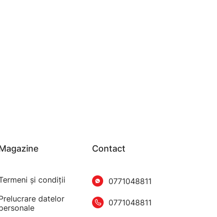
Magazine
Contact
Termeni şi condiţii
0771048811
Prelucrare datelor
0771048811
personale