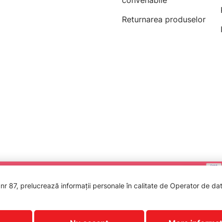
convenabile
Returnarea produselor
 87, prelucrează informații personale în calitate de Operator de date
PROTECTIA CONSUMATORILOR - A.N.P