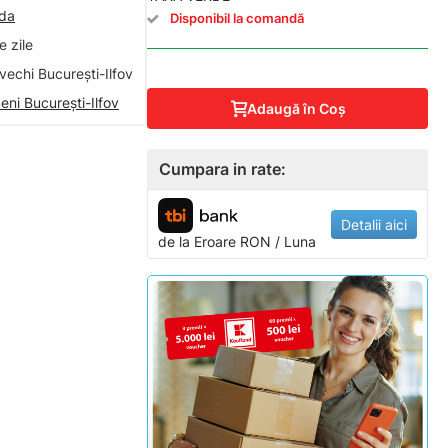
nda
Disponibil la comandă
 zile
vechi București-Ilfov
eni București-Ilfov
Adaugă în Coş
Cumpara in rate:
Detalii aici
de la
Eroare
RON / Luna