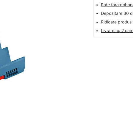
•
Rate fara doba
•
Depozitare 30 de
•
Ridicare produs 
•
Livrare cu 2 oam