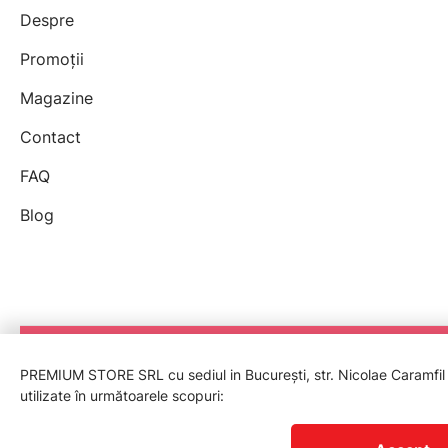
Despre
Promoții
Magazine
Contact
FAQ
Blog
PREMIUM STORE SRL cu sediul in București, str. Nicolae Caramfil nr
utilizate în următoarele scopuri:
© 2026 Premium Store, Cui Ro39922855.
Reg. Com J2018013801402.