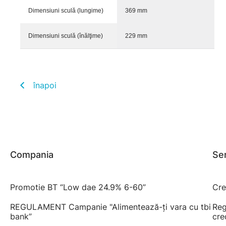
Dimensiuni sculă (lungime)
369 mm
Dimensiuni sculă (înălţime)
229 mm
înapoi
Compania
Ser
Promotie BT “Low dae 24.9% 6-60”
Cre
REGULAMENT Campanie "Alimentează-ți vara cu tbi
Reg
bank”
cre