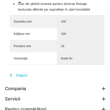
Disc de șlefuit evantai pentru diverse finisaje
texturate diferite pe suprafețe în oțel inoxidabil
Diametru mm
100
Înălţime mm
100
Prindere mm
19
Granulaţie
foarte fin
înapoi
Compania
Servicii
Pentru cumpărători