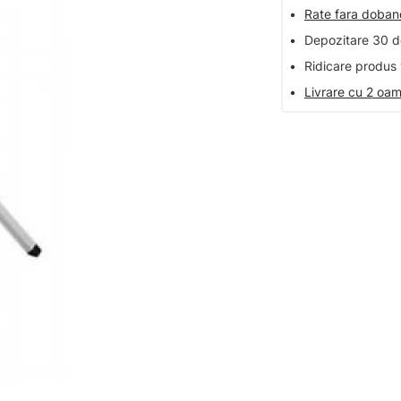
•
Rate fara doba
•
Depozitare 30 de
•
Ridicare produs 
•
Livrare cu 2 oam