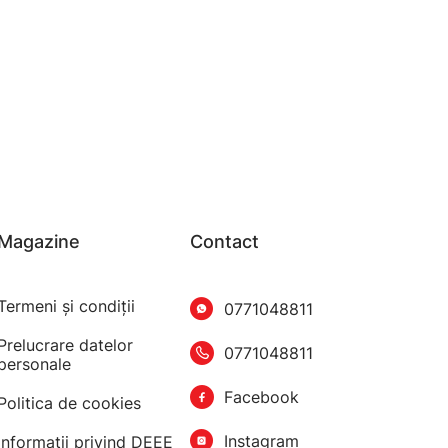
Magazine
Contact
Termeni şi condiţii
0771048811
Prelucrare datelor
0771048811
personale
Facebook
Politica de cookies
Instagram
Informatii privind DEEE