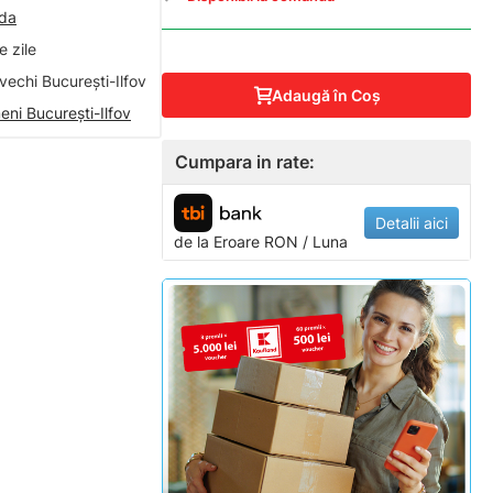
nda
 zile
vechi București-Ilfov
Adaugă în Coş
eni București-Ilfov
Cumpara in rate:
Detalii aici
de la
Eroare
RON / Luna