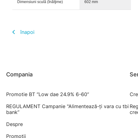
Dimensiuni sculă (înălţime)
602 mm
înapoi
Compania
Ser
Promotie BT “Low dae 24.9% 6-60”
Cre
REGULAMENT Campanie "Alimentează-ți vara cu tbi
Reg
bank”
cre
Despre
Promoții