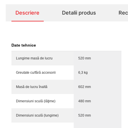
Descriere
Detalii produs
Rece
Date tehnice
Lungime masă de lucru
520 mm
Greutate cu/fără accesorii
6,3 kg
Masă de lucru înaltă
602 mm
Dimensiuni sculă (lăţime)
480 mm
Dimensiuni sculă (lungime)
520 mm