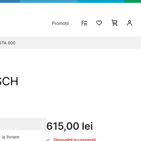
Promoții
GTA 600
SCH
615,00 lei
la livrare
Disponibil la comandă