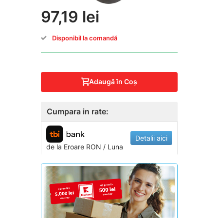
97,19 lei
Disponibil la comandă
Adaugă în Coş
Cumpara in rate:
Detalii aici
de la
Eroare
RON / Luna