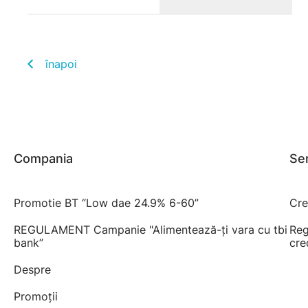
înapoi
Compania
Ser
Promotie BT “Low dae 24.9% 6-60”
Cre
REGULAMENT Campanie "Alimentează-ți vara cu tbi
Reg
bank”
cre
Despre
Promoții