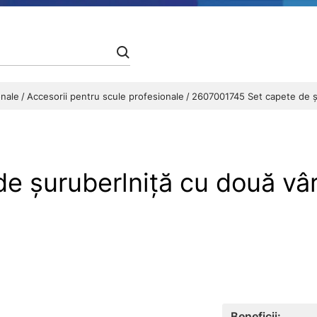
onale
Accesorii pentru scule profesionale
2607001745 Set capete de şu
 şuruberlniţă cu două vârf
Beneficii: