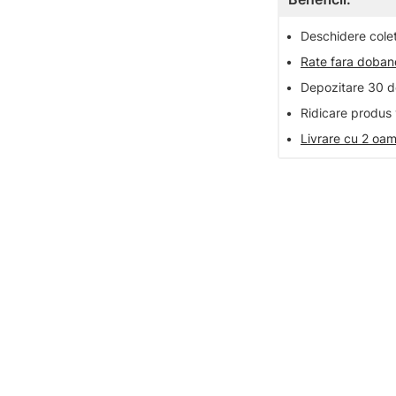
•
Deschidere colet 
•
Rate fara doba
•
Depozitare 30 de
•
Ridicare produs 
•
Livrare cu 2 oam