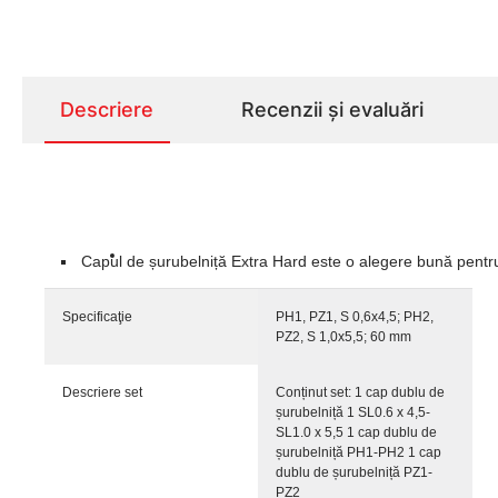
Descriere
Recenzii și evaluări
Capul de șurubelniță Extra Hard este o alegere bună pentr
Specificaţie
PH1, PZ1, S 0,6x4,5; PH2,
PZ2, S 1,0x5,5; 60 mm
Descriere set
Conținut set: 1 cap dublu de
șurubelniță 1 SL0.6 x 4,5-
SL1.0 x 5,5 1 cap dublu de
șurubelniță PH1-PH2 1 cap
dublu de șurubelniță PZ1-
PZ2