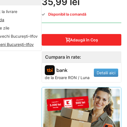
35,99 lei
la livrare
Disponibil la comandă
nda
 zile
vechi București-Ilfov
Adaugă în Coş
eni București-Ilfov
Cumpara in rate:
Detalii aici
de la
Eroare
RON / Luna