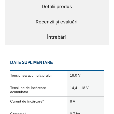
Detalii produs
Recenzii și evaluări
Întrebări
DATE SUPLIMENTARE
Tensiunea acumulatorului
18,0 V
Tensiune de încărcare
14,4 – 18 V
acumulator
Curent de încărcare*
8 A
Greutate*
0,7 kg