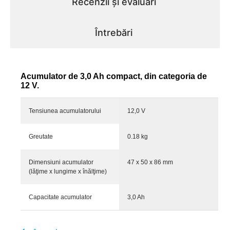
Recenzii și evaluări
Întrebări
Acumulator de 3,0 Ah compact, din categoria de
12 V.
Tensiunea acumulatorului
12,0 V
Greutate
0.18 kg
Dimensiuni acumulator
47 x 50 x 86 mm
(lăţime x lungime x înălţime)
Capacitate acumulator
3,0 Ah