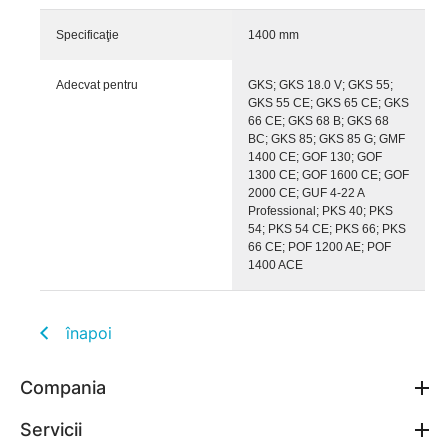
Specificaţie
1400 mm
Adecvat pentru
GKS; GKS 18.0 V; GKS 55;
GKS 55 CE; GKS 65 CE; GKS
66 CE; GKS 68 B; GKS 68
BC; GKS 85; GKS 85 G; GMF
1400 CE; GOF 130; GOF
1300 CE; GOF 1600 CE; GOF
2000 CE; GUF 4-22 A
Professional; PKS 40; PKS
54; PKS 54 CE; PKS 66; PKS
66 CE; POF 1200 AE; POF
1400 ACE
înapoi
Compania
Servicii