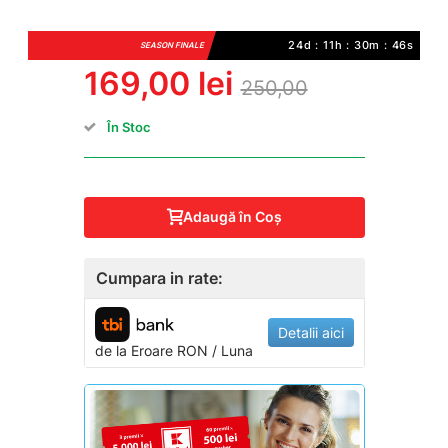
24d : 11h : 30m : 46s
SEASON FINALE
169,00 lei
250,00
În Stoc
Adaugă în Coş
Cumpara in rate:
Detalii aici
de la
Eroare
RON / Luna