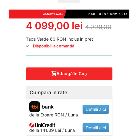
24d : 02h : 42m : 21s
SEASON FINALE
4 099,00 lei
4 329,00
Taxa Verde 60 RON inclus in pret
Disponibil la comandă
Adaugă în Coş
Cumpara in rate:
Detalii aici
de la
Eroare
RON / Luna
Detalii aici
de la 141.39 Lei / Luna