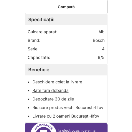
Compară
Specificații:
Culoare aparat:
Alb
Brand:
Bosch
Serie:
4
Capacitate:
9/5
Beneficii:
•
Deschidere colet la livrare
•
Rate fara dobanda
•
Depozitare 30 de zile
•
Ridicare produs vechi București-Ilfov
•
Livrare cu 2 oameni București-Ilfov
la electrocasnicele mari