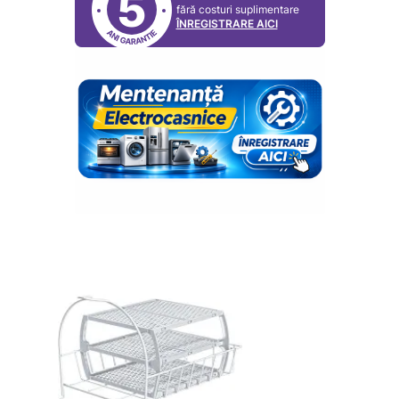
5
fără costuri suplimentare
ÎNREGISTRARE AICI