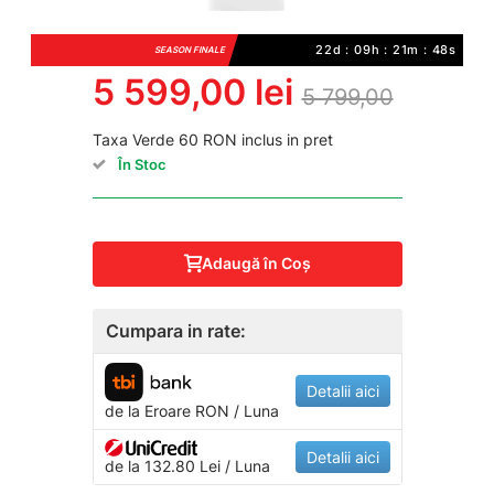
22d : 09h : 21m : 48s
SEASON FINALE
5 599,00 lei
5 799,00
Taxa Verde 60 RON inclus in pret
În Stoc
Adaugă în Coş
Cumpara in rate:
Detalii aici
de la
Eroare
RON / Luna
Detalii aici
de la 132.80 Lei / Luna