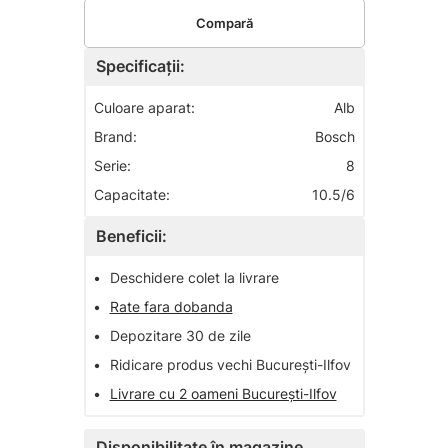
Compară
Specificații:
Culoare aparat:
Alb
Brand:
Bosch
Serie:
8
Capacitate:
10.5/6
Beneficii:
•
Deschidere colet la livrare
•
Rate fara dobanda
•
Depozitare 30 de zile
•
Ridicare produs vechi București-Ilfov
•
Livrare cu 2 oameni București-Ilfov
Disponibilitate în magazine