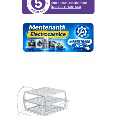
5
fără costuri suplimentare
ÎNREGISTRARE AICI