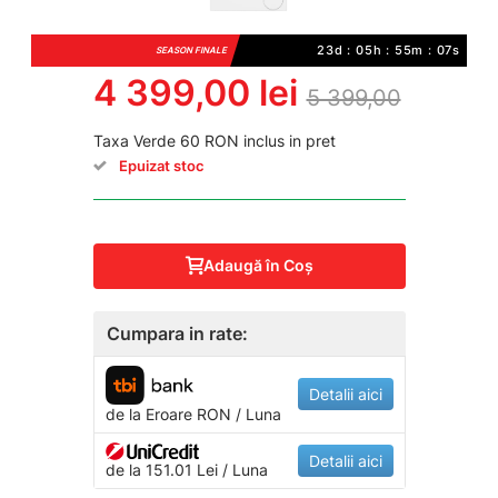
23d : 05h : 55m : 07s
SEASON FINALE
4 399,00 lei
5 399,00
Taxa Verde 60 RON inclus in pret
Epuizat stoc
Adaugă în Coş
Cumpara in rate:
Detalii aici
de la
Eroare
RON / Luna
Detalii aici
de la 151.01 Lei / Luna