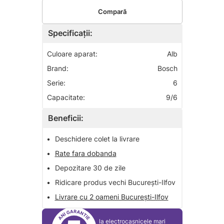
Compară
Specificații:
Culoare aparat:
Alb
Brand:
Bosch
Serie:
6
Capacitate:
9/6
Beneficii:
•
Deschidere colet la livrare
•
Rate fara dobanda
•
Depozitare 30 de zile
•
Ridicare produs vechi București-Ilfov
•
Livrare cu 2 oameni București-Ilfov
la electrocasnicele mari