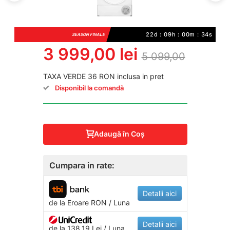
22d : 09h : 00m : 34s
SEASON FINALE
3 999,00 lei
5 099,00
TAXA VERDE 36 RON inclusa in pret
Disponibil la comandă
Adaugă în Coş
Cumpara in rate:
Detalii aici
de la
Eroare
RON / Luna
Detalii aici
de la 138.19 Lei / Luna