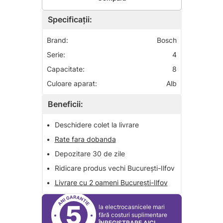
Specificații:
Brand:
Bosch
Serie:
4
Capacitate:
8
Culoare aparat:
Alb
Beneficii:
•
Deschidere colet la livrare
•
Rate fara dobanda
•
Depozitare 30 de zile
•
Ridicare produs vechi București-Ilfov
•
Livrare cu 2 oameni București-Ilfov
5
la electrocasnicele mari
fără costuri suplimentare
ÎNREGISTRARE AICI