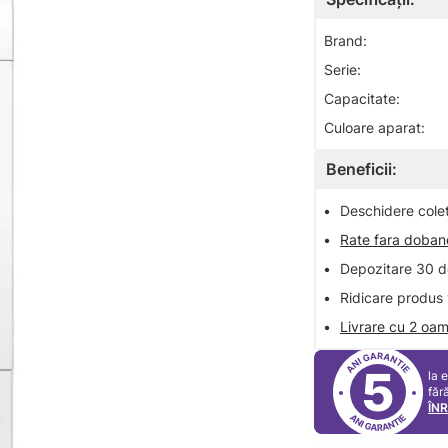
Brand:
Serie:
Capacitate:
Culoare aparat:
Beneficii:
•
Deschidere colet 
•
Rate fara doba
•
Depozitare 30 de
•
Ridicare produs 
•
Livrare cu 2 oam
5
la 
făr
ÎN