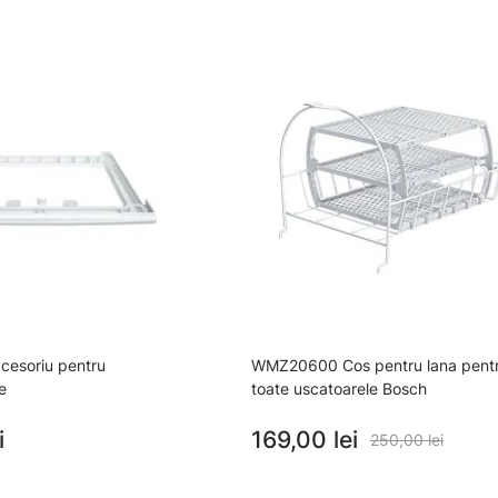
esoriu pentru
WMZ20600 Cos pentru lana pent
e
toate uscatoarele Bosch
i
169,00 lei
250,00 lei