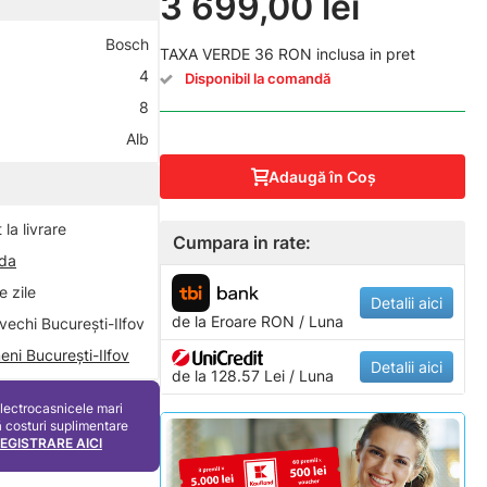
3 699,00 lei
Bosch
TAXA VERDE 36 RON inclusa in pret
4
Disponibil la comandă
8
Alb
Adaugă în Coş
la livrare
Cumpara in rate:
nda
 zile
Detalii aici
de la
Eroare
RON / Luna
vechi București-Ilfov
eni București-Ilfov
Detalii aici
de la 128.57 Lei / Luna
electrocasnicele mari
ă costuri suplimentare
REGISTRARE AICI