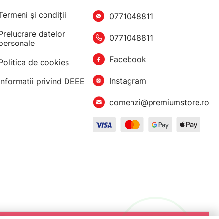
Termeni şi condiţii
0771048811
Prelucrare datelor
0771048811
personale
Facebook
Politica de cookies
Instagram
Informatii privind DEEE
comenzi@premiumstore.ro