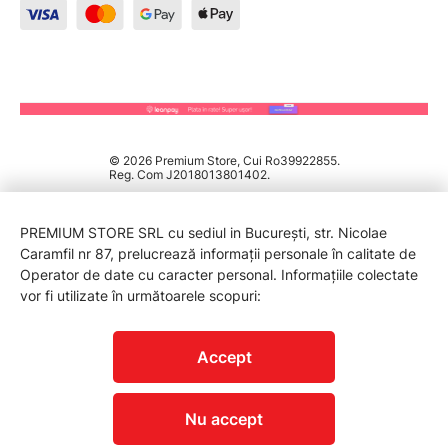
© 2026 Premium Store, Cui Ro39922855.
Reg. Com J2018013801402.
PREMIUM STORE SRL cu sediul in București, str. Nicolae
Caramfil nr 87, prelucrează informații personale în calitate de
Operator de date cu caracter personal. Informațiile colectate
vor fi utilizate în următoarele scopuri:
PROTECTIA CONSUMATORILOR - A.N.P.C.
Accept
Nu accept