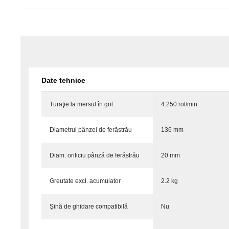
Date tehnice
Turaţie la mersul în gol
4.250 rot/min
Diametrul pânzei de ferăstrău
136 mm
Diam. orificiu pânză de ferăstrău
20 mm
Greutate excl. acumulator
2.2 kg
Şină de ghidare compatibilă
Nu