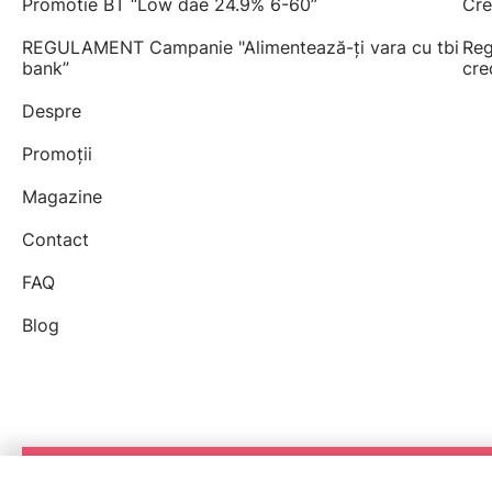
Promotie BT “Low dae 24.9% 6-60”
Cre
REGULAMENT Campanie "Alimentează-ți vara cu tbi
Reg
bank”
cre
Despre
Promoții
Magazine
Contact
FAQ
Blog