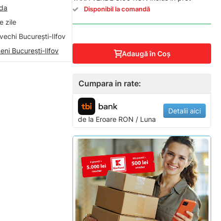
nda
Disponibil la comandă
 zile
vechi București-Ilfov
eni București-Ilfov
Adaugă în Coş
Cumpara in rate:
Detalii aici
de la
Eroare
RON / Luna