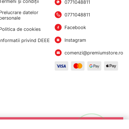
Termeni şi condiţii
0771048811
Prelucrare datelor
0771048811
personale
Facebook
Politica de cookies
Instagram
Informatii privind DEEE
comenzi@premiumstore.ro