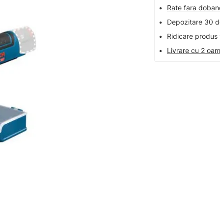
•
Rate fara doba
•
Depozitare 30 de
•
Ridicare produs 
•
Livrare cu 2 oam