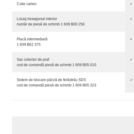
Cutie carton
✓
Locaş hexagonal interior
✓
număr de piesă de schimb 1 609 B00 256
Placă intermediară
✓
1 609 B02 375
Sac colector de praf
✓
cod de comandă piesă de schimb 1 609 B05 010
Sistem de blocare pânză de ferăstrău SDS
✓
cod de comandă piesă de schimb 1 609 B05 323