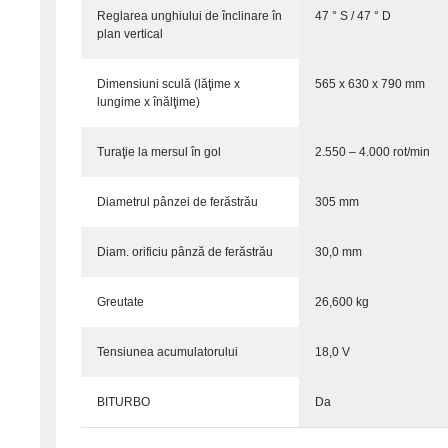
Reglarea unghiului de înclinare în
47 ° S / 47 ° D
plan vertical
Dimensiuni sculă (lăţime x
565 x 630 x 790 mm
lungime x înălţime)
Turaţie la mersul în gol
2.550 – 4.000 rot/min
Diametrul pânzei de ferăstrău
305 mm
Diam. orificiu pânză de ferăstrău
30,0 mm
Greutate
26,600 kg
Tensiunea acumulatorului
18,0 V
BITURBO
Da