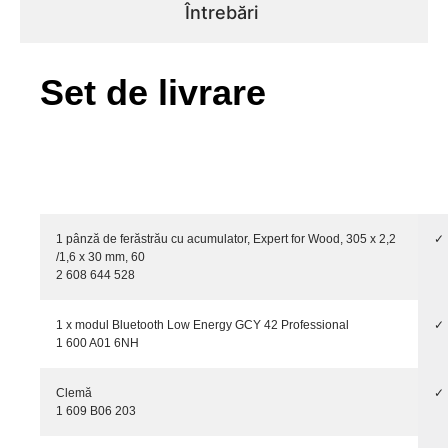
Întrebări
Set de livrare
1 pânză de ferăstrău cu acumulator, Expert for Wood, 305 x 2,2
✓
/1,6 x 30 mm, 60
2 608 644 528
1 x modul Bluetooth Low Energy GCY 42 Professional
✓
1 600 A01 6NH
Clemă
✓
1 609 B06 203