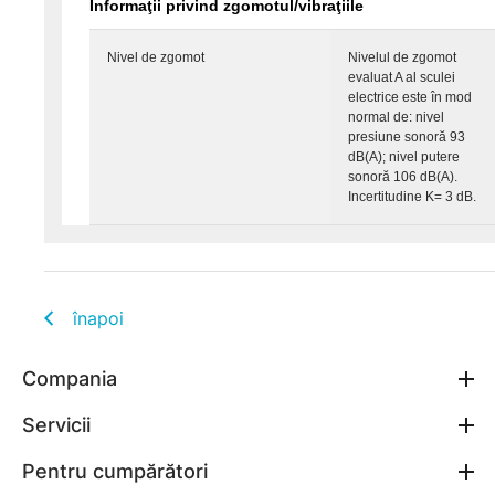
Informaţii privind zgomotul/vibraţiile
Nivel de zgomot
Nivelul de zgomot
evaluat A al sculei
electrice este în mod
normal de: nivel
presiune sonoră 93
dB(A); nivel putere
sonoră 106 dB(A).
Incertitudine K= 3 dB.
înapoi
Compania
Servicii
Pentru cumpărători