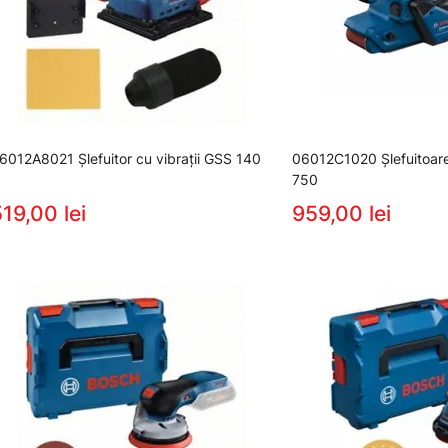
6012A8021 Şlefuitor cu vibraţii GSS 140
06012C1020 Şlefuitoar
750
19,00 lei
959,00 lei