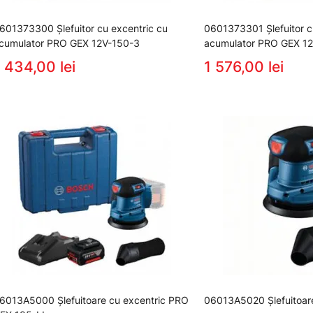
601373300 Şlefuitor cu excentric cu
0601373301 Şlefuitor c
cumulator PRO GEX 12V-150-3
acumulator PRO GEX 1
 434,00 lei
1 576,00 lei
6013A5000 Şlefuitoare cu excentric PRO
06013A5020 Şlefuitoare