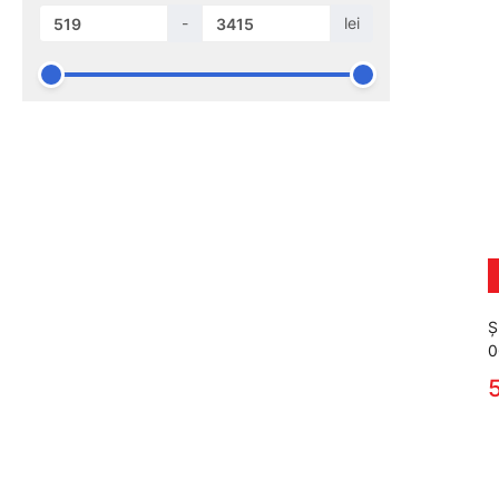
-
lei
Ş
0
5