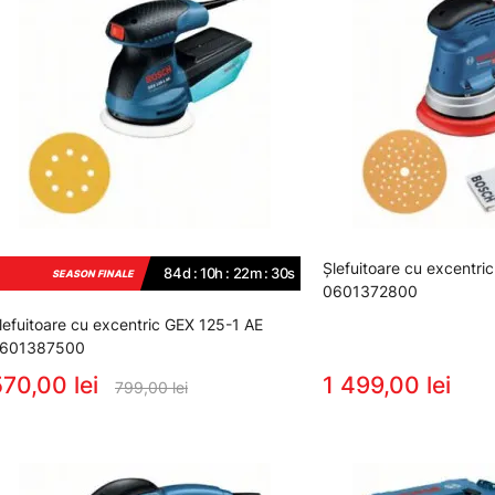
Şlefuitoare cu excentr
84d : 10h : 22m : 29s
SEASON FINALE
0601372800
lefuitoare cu excentric GEX 125-1 AE
601387500
70,00 lei
1 499,00 lei
799,00 lei