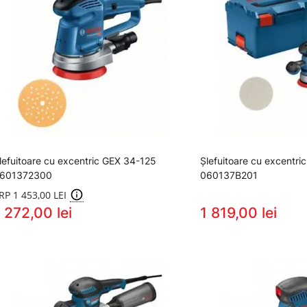
lefuitoare cu excentric GEX 34-125
Şlefuitoare cu excentr
601372300
060137B201
RP 1 453,00 LEI
 272,00 lei
1 819,00 lei