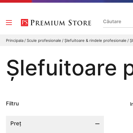
Principala
Scule profesionale
Şlefuitoare & rindele profesionale
Ş
Şlefuitoare 
Filtru
I
Preț