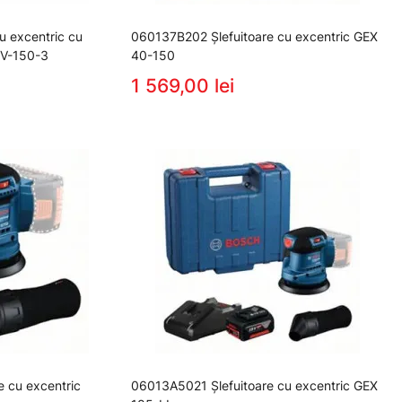
u excentric cu
060137B202 Şlefuitoare cu excentric GEX
2V-150-3
40-150
1 569,00 lei
 cu excentric
06013A5021 Şlefuitoare cu excentric GEX