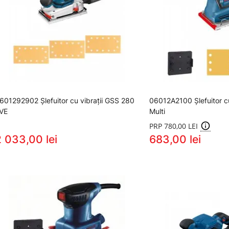
601292902 Şlefuitor cu vibraţii GSS 280
06012A2100 Şlefuitor cu
VE
Multi
PRP 780,00 LEI
2 033,00 lei
683,00 lei