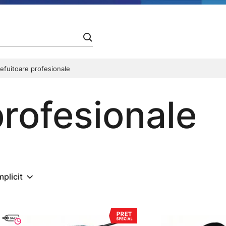
lefuitoare profesionale
profesionale
mplicit