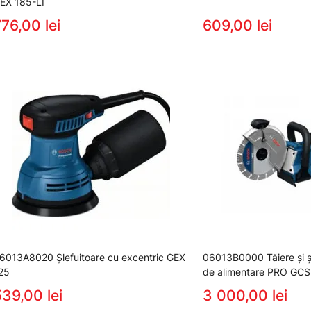
EX 185-LI
76,00 lei
609,00 lei
6013A8020 Şlefuitoare cu excentric GEX
06013B0000 Tăiere şi şl
25
de alimentare PRO GCS
39,00 lei
3 000,00 lei