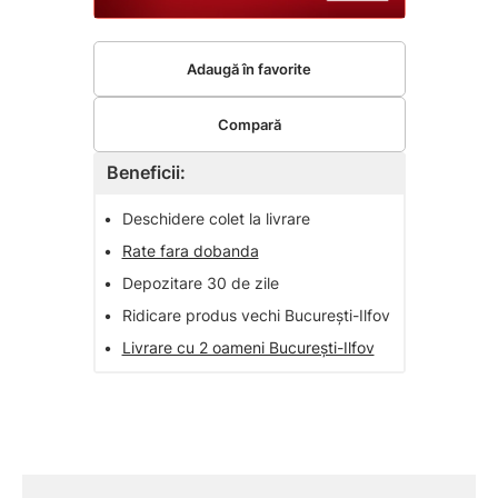
Adaugă în favorite
Compară
Beneficii:
•
Deschidere colet la livrare
•
Rate fara dobanda
•
Depozitare 30 de zile
•
Ridicare produs vechi București-Ilfov
•
Livrare cu 2 oameni București-Ilfov