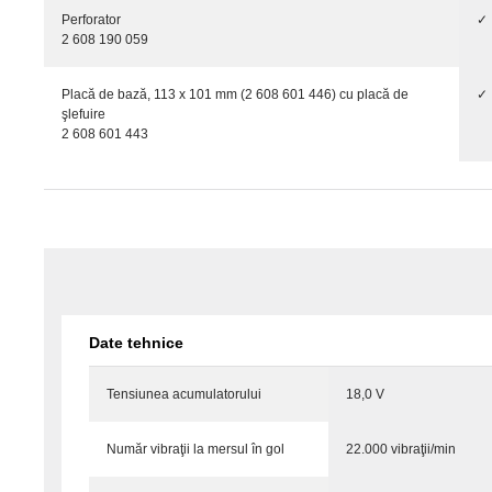
Perforator
✓
2 608 190 059
Placă de bază, 113 x 101 mm (2 608 601 446) cu placă de
✓
şlefuire
2 608 601 443
Date tehnice
Tensiunea acumulatorului
18,0 V
Număr vibraţii la mersul în gol
22.000 vibraţii/min