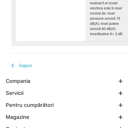
evaluat A al sculei
electrice este în mod
normal de: nivel
presiune sonoră 76
dB(A); nivel putere
sonoră 80 dB(A).
Incertitudine K= 3 dB.
înapoi
Compania
Servicii
Pentru cumpărători
Magazine