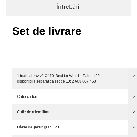
Întrebări
Set de livrare
1 foaie abrazivă C470, Best for Wood + Paint, 120
✓
disponibilă separat ca set de 10: 2 608 607 458
Cutie carton
✓
Cutie de microfiltrare
✓
Hârtie de şlefuit gran.120
✓