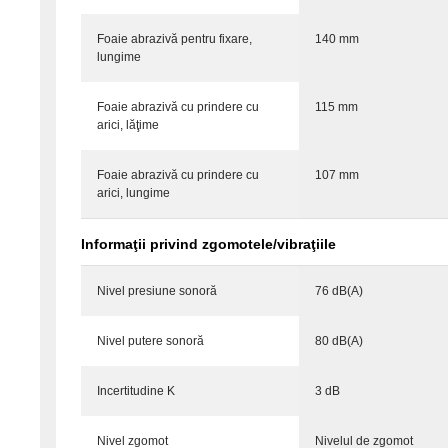
Foaie abrazivă pentru fixare,
140 mm
lungime
Foaie abrazivă cu prindere cu
115 mm
arici, lăţime
Foaie abrazivă cu prindere cu
107 mm
arici, lungime
Informaţii privind zgomotele/vibraţiile
Nivel presiune sonoră
76 dB(A)
Nivel putere sonoră
80 dB(A)
Incertitudine K
3 dB
Nivel zgomot
Nivelul de zgomot