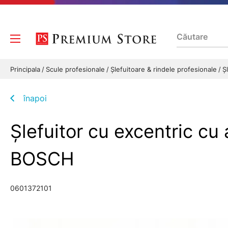
Principala
Scule profesionale
Şlefuitoare & rindele profesionale
Ş
înapoi
Şlefuitor cu excentric 
BOSCH
0601372101