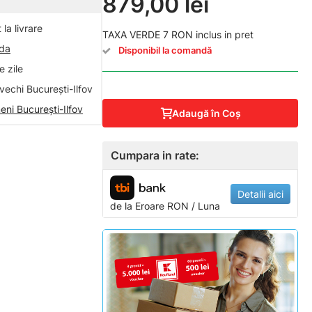
879,00 lei
la livrare
TAXA VERDE 7 RON inclus in pret
nda
Disponibil la comandă
 zile
vechi București-Ilfov
eni București-Ilfov
Adaugă în Coş
Cumpara in rate:
Detalii aici
de la
Eroare
RON / Luna