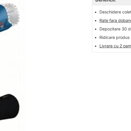
•
Deschidere colet 
•
Rate fara doba
•
Depozitare 30 de
•
Ridicare produs 
•
Livrare cu 2 oam