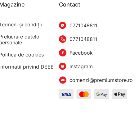
Magazine
Contact
Termeni şi condiţii
0771048811
Prelucrare datelor
0771048811
personale
Facebook
Politica de cookies
Instagram
Informatii privind DEEE
comenzi@premiumstore.ro