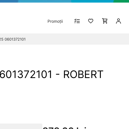
Promoții
125 0601372101
 0601372101 - ROBERT