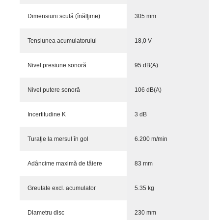
Dimensiuni sculă (înălţime)
305 mm
Tensiunea acumulatorului
18,0 V
Nivel presiune sonoră
95 dB(A)
Nivel putere sonoră
106 dB(A)
Incertitudine K
3 dB
Turaţie la mersul în gol
6.200 m/min
Adâncime maximă de tăiere
83 mm
Greutate excl. acumulator
5.35 kg
Diametru disc
230 mm