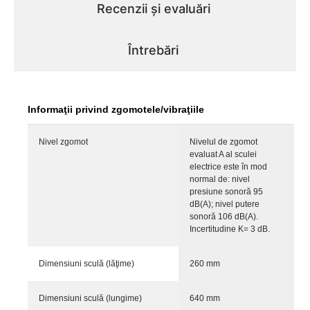
Recenzii și evaluări
Întrebări
Informaţii privind zgomotele/vibraţiile
Nivel zgomot
Nivelul de zgomot
evaluat A al sculei
electrice este în mod
normal de: nivel
presiune sonoră 95
dB(A); nivel putere
sonoră 106 dB(A).
Incertitudine K= 3 dB.
Dimensiuni sculă (lăţime)
260 mm
Dimensiuni sculă (lungime)
640 mm