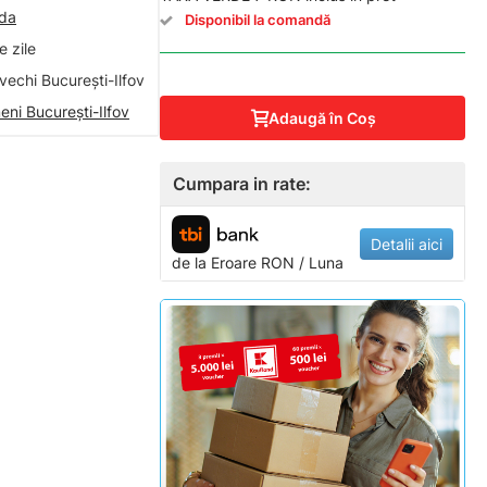
nda
Disponibil la comandă
 zile
vechi București-Ilfov
eni București-Ilfov
Adaugă în Coş
Cumpara in rate:
Detalii aici
de la
Eroare
RON / Luna