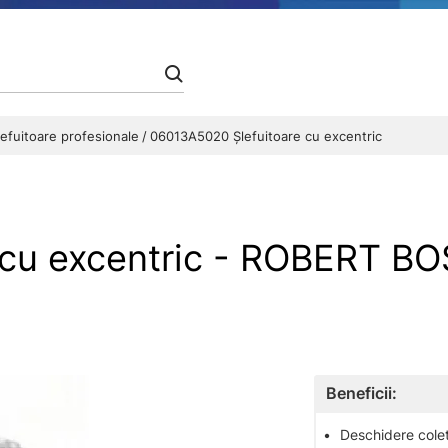
lefuitoare profesionale
06013A5020 Şlefuitoare cu excentric
 cu excentric - ROBERT B
Beneficii:
•
Deschidere colet 