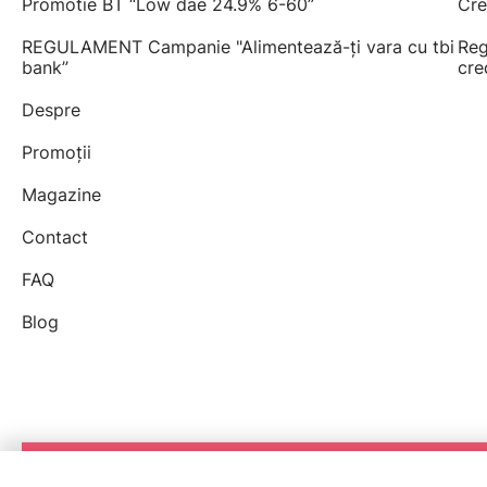
Promotie BT “Low dae 24.9% 6-60”
Cre
REGULAMENT Campanie "Alimentează-ți vara cu tbi
Reg
bank”
cre
Despre
Promoții
Magazine
Contact
FAQ
Blog