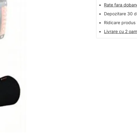
•
Rate fara doba
•
Depozitare 30 de
•
Ridicare produs 
•
Livrare cu 2 oam