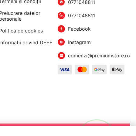
Termeni şi condiţii
0771048811
Prelucrare datelor
0771048811
personale
Facebook
Politica de cookies
Instagram
Informatii privind DEEE
comenzi@premiumstore.ro