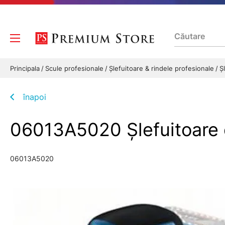
Principala
Scule profesionale
Şlefuitoare & rindele profesionale
Ş
înapoi
06013A5020 Şlefuitoare
06013A5020